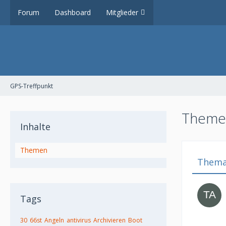
Forum
Dashboard
Mitglieder
GPS-Treffpunkt
Themen
Inhalte
Themen
Them
Tags
30
66st
Angeln
antivirus
Archivieren
Boot