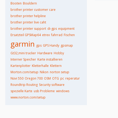
Booten
Bouldern
brother printer customer care
brother printer helpline
brother printer live caht
brother printer support
di-gps
equipment
Ersatzteil GPSMap64
etrex
fahrrad
Fischen
garmin
gps
GPS Handy
gpsmap
Gt32,mini tracker
Hardware
Hobby
Interner Speicher
Karte installieren
Kartenplotter
Kletterhalle
Klettern
Morton.com/setup
Nikon
norton setup
Nüvi 550
Oregon 700
OSM
OTG
pc
reperatur
Roundtrip Routing
Security software
spezielle Karte
usb Probleme
windows
www.norton.com/setup