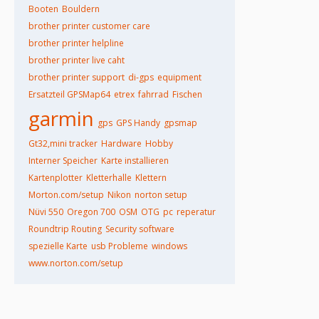
Booten
Bouldern
brother printer customer care
brother printer helpline
brother printer live caht
brother printer support
di-gps
equipment
Ersatzteil GPSMap64
etrex
fahrrad
Fischen
garmin
gps
GPS Handy
gpsmap
Gt32,mini tracker
Hardware
Hobby
Interner Speicher
Karte installieren
Kartenplotter
Kletterhalle
Klettern
Morton.com/setup
Nikon
norton setup
Nüvi 550
Oregon 700
OSM
OTG
pc
reperatur
Roundtrip Routing
Security software
spezielle Karte
usb Probleme
windows
www.norton.com/setup