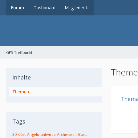
Forum
Dashboard
Mitglieder
GPS-Treffpunkt
Themen
Inhalte
Themen
Them
Tags
30
66st
Angeln
antivirus
Archivieren
Boot