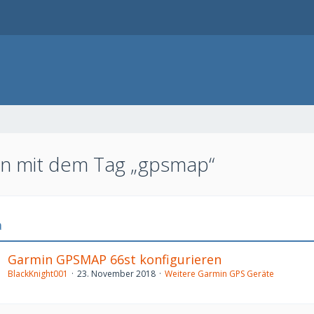
 mit dem Tag „gpsmap“
a
Garmin GPSMAP 66st konfigurieren
BlackKnight001
23. November 2018
Weitere Garmin GPS Geräte