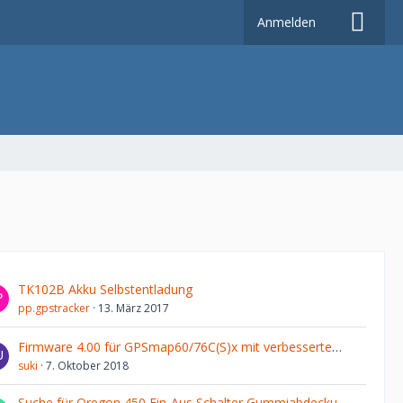
Anmelden
TK102B Akku Selbstentladung
pp.gpstracker
13. März 2017
Firmware 4.00 für GPSmap60/76C(S)x mit verbessertem Deutsch
suki
7. Oktober 2018
Suche für Oregon 450 Ein-Aus Schalter Gummiabdeckung