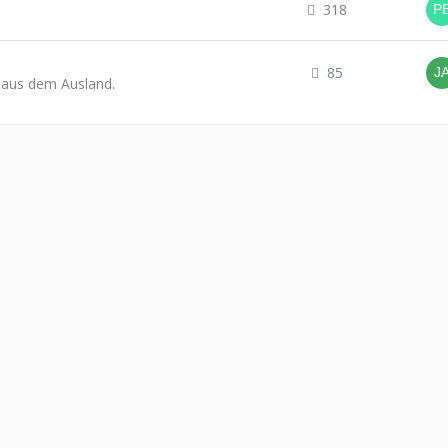
318
85
 aus dem Ausland.