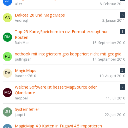
a1er
8. Februar 2011
Dakota 20 und MagicMaps
8
AndreaJ
3. Januar 2011
Top 25 Karte,Speichern im ovl Format erzeugt nur
1
Routen
Rain Man
15. September 2010
netbook mit integriertem gps kooperiert nicht mit geogrid
pullingsen
14. September 2010
MagicMaps
5
Rancher7610
10. August 2010
Welche Software ist besser:MapSource oder
2
Qlandkarte
moppel
11. Juli 2010
Systemfehler
juppt1
22. Juni 2010
MagicMap 4.0 Karten in Fugawi 4.5 importieren