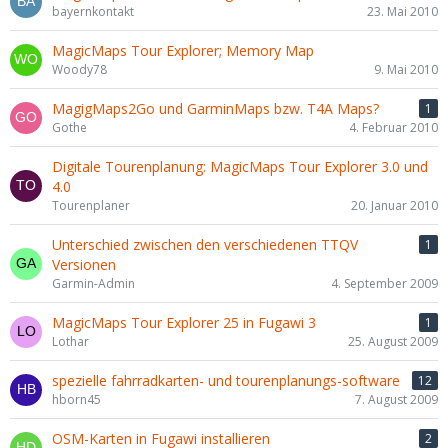
bayernkontakt
23. Mai 2010
MagicMaps Tour Explorer; Memory Map
Woody78
9. Mai 2010
MagigMaps2Go und GarminMaps bzw. T4A Maps?
1
Gothe
4. Februar 2010
Digitale Tourenplanung: MagicMaps Tour Explorer 3.0 und
4.0
Tourenplaner
20. Januar 2010
Unterschied zwischen den verschiedenen TTQV
1
Versionen
Garmin-Admin
4. September 2009
MagicMaps Tour Explorer 25 in Fugawi 3
1
Lothar
25. August 2009
spezielle fahrradkarten- und tourenplanungs-software
12
hborn45
7. August 2009
OSM-Karten in Fugawi installieren
2