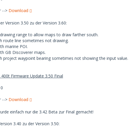
r -->
Download
r Version 3.50 zu der Version 3.60:
drawing range to allow maps to draw farther south.
th route line sometimes not drawing.
ith marine POI.
ith GB Discoverer maps.
th project waypoint bearing sometimes not showing the input value.
 400t Firmware Update 3.50 Final
10
r -->
Download
rde einfach nur die 3.42 Beta zur Final gemacht!
rsion 3.40 zu der Version 3.50: