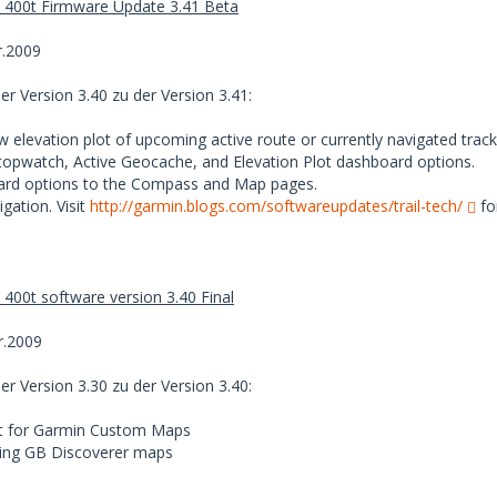
 400t Firmware Update 3.41 Beta
.2009
r Version 3.40 zu der Version 3.41:
ew elevation plot of upcoming active route or currently navigated track 
opwatch, Active Geocache, and Elevation Plot dashboard options.
ard options to the Compass and Map pages.
gation. Visit
http://garmin.blogs.com/softwareupdates/trail-tech/
fo
400t software version 3.40 Final
.2009
r Version 3.30 zu der Version 3.40:
rt for Garmin Custom Maps
sing GB Discoverer maps