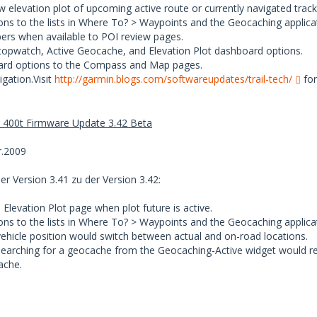
ew elevation plot of upcoming active route or currently navigated track 
ons to the lists in Where To? > Waypoints and the Geocaching applica
rs when available to POI review pages.
opwatch, Active Geocache, and Elevation Plot dashboard options.
ard options to the Compass and Map pages.
gation.Visit
http://garmin.blogs.com/softwareupdates/trail-tech/
for
 400t Firmware Update 3.42 Beta
.2009
r Version 3.41 zu der Version 3.42:
Elevation Plot page when plot future is active.
ons to the lists in Where To? > Waypoints and the Geocaching applica
vehicle position would switch between actual and on-road locations.
searching for a geocache from the Geocaching-Active widget would re
ache.