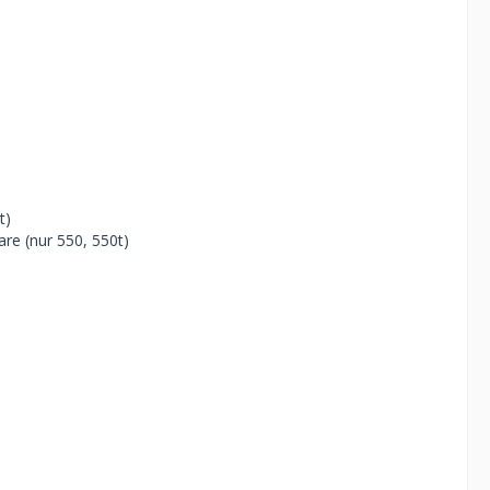
t)
re (nur 550, 550t)