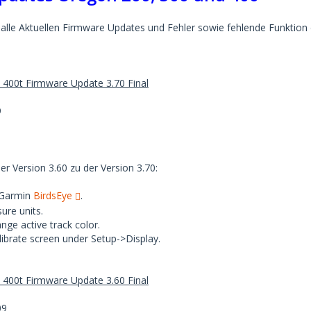
 alle Aktuellen Firmware Updates und Fehler sowie fehlende Funktion d
 400t Firmware Update 3.70 Final
9
r Version 3.60 zu der Version 3.70:
 Garmin
BirdsEye
.
re units.
ange active track color.
librate screen under Setup->Display.
 400t Firmware Update 3.60 Final
09