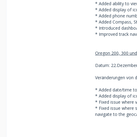
* Added ability to vi
* Added display of ic
* Added phone numbe
* Added Compass, St
* Introduced dashbo
* Improved track navi
Oregon 200, 300 und
Datum: 22.Dezember
Veränderungen von de
* Added date/time to 
* Added display of ic
* Fixed issue where 
* Fixed issue where 
navigate to the geoc