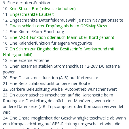
9. Eine declutter-Funktion
10.
Kein Status Bar (teilweise behoben)
11.
Eingeschränkte Laufzeit
12. Eingeschränkte Datenfelderauswahl je nach Navigationsseite
13.
Etwas schlechterer Empfang als beim GPSMap60csx
14. Eine Kimme/Korn-Einrichtung
15.
Eine MOB-Funktion oder auch Mann-über-Bord genannt
16. Eine Kalenderfunktion für eigene Wegpunkte
17.
Ein Schirm zur Eingabe der Besitzerinfo (workaround mit
Hintergrundbild)
18. Eine externe Antenne
19. Einen externen stabilen Stromanschluss 12-26V DC external
power
20. Eine Distanzmessfunktion (A-B) auf Kartenseite
21. Eine Recalculationsfunktion bei einer Route
22. Stärkere Beleuchtung wie bei Autobetrieb wünschenswert
23. Ein automatisches umschalten auf die Kartenseite beim
Routing zur Darstellung des nächsten Manövers, wenn eine
andere Datenseite (z.B. Tripcomputer oder Kompass) verwendet
wird.
24. Eine Einstellmöglichkeit der Geschwindigkeitsschwelle ab wann
von Kompassrichtung auf GPS-Richtung umgeschaltet wird, die