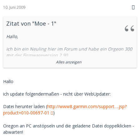
10. Juni 2009
Zitat von "Moe - 1"
Hallo,
ich bin ein Neuling hier im Forum und habe ein Orgeon 300
mit der Firmwareversion 2.90
Alles anzeigen
Könnte mir jemand verständlich erklären wie ich ein
Firmwareupdate durchführe - also eine etwas genauere
Beschreibung.
Hallo
Bitte nicht meckern, aber ich habe das Gerät erst ganz neu
ich update folgendermaßen - nicht über WebUpdater:
und möchte nichts durch fehlerhaftes verhalten kaputt
machen.
Datei herunter laden (
http://www8.garmin.com/support….jsp?
product=010-00697-01
)
Eine genaue Anleitung habe ich leider im Forum nicht
gefunden.
Oregon an PC anstöpseln und die geladene Datei doppelklicken -
abwarten!