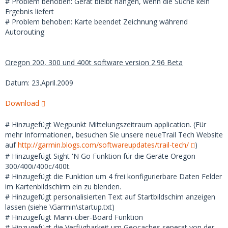
# Problem behoben: Gerät bleibt hängen, wenn die Suche kein
Ergebnis liefert
# Problem behoben: Karte beendet Zeichnung während
Autorouting
Oregon 200, 300 und 400t software version 2.96 Beta
Datum: 23.April.2009
Download
# Hinzugefügt Wegpunkt Mittelungszeitraum application. (Für
mehr Informationen, besuchen Sie unsere neueTrail Tech Website
auf
http://garmin.blogs.com/softwareupdates/trail-tech/
)
# Hinzugefügt Sight 'N Go Funktion für die Geräte Oregon
300/400i/400c/400t.
# Hinzugefügt die Funktion um 4 frei konfigurierbare Daten Felder
im Kartenbildschirm ein zu blenden.
# Hinzugefügt personalisierten Text auf Startbildschim anzeigen
lassen (siehe \Garmin\startup.txt)
# Hinzugefügt Mann-über-Board Funktion
# Hinzugefügt die Verfügbarkeit um Geocaches seperat von der