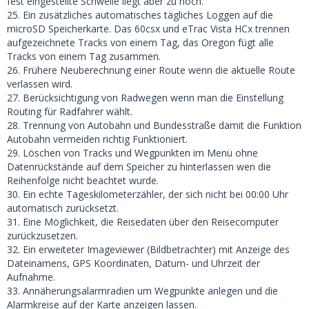
fest eingestellte Schwelle liegt aber zu hoch.
25. Ein zusätzliches automatisches tägliches Loggen auf die
microSD Speicherkarte. Das 60csx und eTrac Vista HCx trennen
aufgezeichnete Tracks von einem Tag, das Oregon fügt alle
Tracks von einem Tag zusammen.
26. Frühere Neuberechnung einer Route wenn die aktuelle Route
verlassen wird.
27. Berücksichtigung von Radwegen wenn man die Einstellung
Routing für Radfahrer wählt.
28. Trennung von Autobahn und Bundesstraße damit die Funktion
Autobahn vermeiden richtig Funktioniert.
29. Löschen von Tracks und Wegpunkten im Menü ohne
Datenrückstände auf dem Speicher zu hinterlassen wen die
Reihenfolge nicht beachtet wurde.
30. Ein echte Tageskilometerzähler, der sich nicht bei 00:00 Uhr
automatisch zurücksetzt.
31. Eine Möglichkeit, die Reisedaten über den Reisecomputer
zurückzusetzen.
32. Ein erweiteter Imageviewer (Bildbetrachter) mit Anzeige des
Dateinamens, GPS Koordinaten, Datum- und Uhrzeit der
Aufnahme.
33. Annäherungsalarmradien um Wegpunkte anlegen und die
Alarmkreise auf der Karte anzeigen lassen.