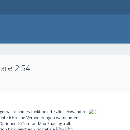
are 2.54
emacht und es funktionierte alles einwandfrei
onnte ich keine Veränderungen warnehmen:
>Optionen->)Turn on Map Shading :roll:
tion bzw welchen Sinn hat sie