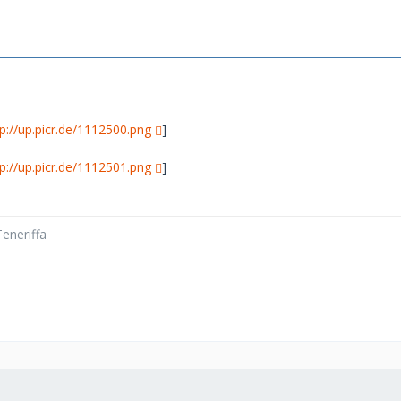
tp://up.picr.de/1112500.png
]
tp://up.picr.de/1112501.png
]
eneriffa