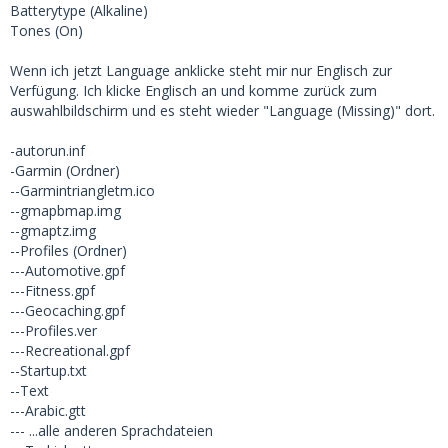
Batterytype (Alkaline)
Tones (On)
Wenn ich jetzt Language anklicke steht mir nur Englisch zur
Verfügung. Ich klicke Englisch an und komme zurück zum
auswahlbildschirm und es steht wieder "Language (Missing)" dort.
-autorun.inf
-Garmin (Ordner)
--Garmintriangletm.ico
--gmapbmap.img
--gmaptz.img
--Profiles (Ordner)
---Automotive.gpf
---Fitness.gpf
---Geocaching.gpf
---Profiles.ver
---Recreational.gpf
--Startup.txt
--Text
---Arabic.gtt
--- ...alle anderen Sprachdateien