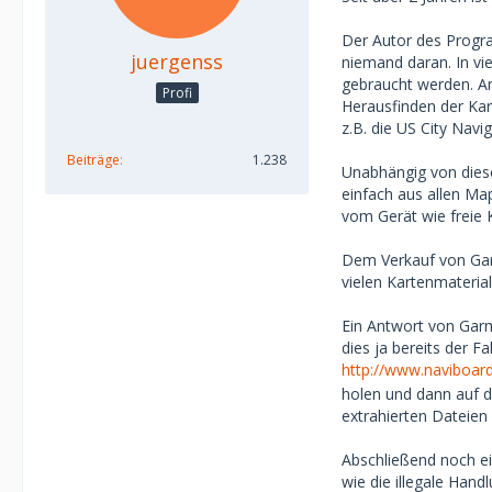
Der Autor des Progra
juergenss
niemand daran. In vi
gebraucht werden. A
Profi
Herausfinden der Kar
z.B. die US City Navig
Beiträge
1.238
Unabhängig von diese
einfach aus allen Ma
vom Gerät wie freie 
Dem Verkauf von Gar
vielen Kartenmateria
Ein Antwort von Garmi
dies ja bereits der F
http://www.naviboar
holen und dann auf d
extrahierten Dateien 
Abschließend noch ein
wie die illegale Hand