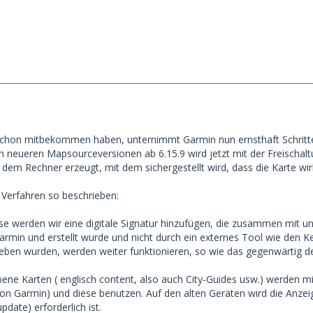
e schon mitbekommen haben, unternimmt Garmin nun ernsthaft Schritte
en neueren Mapsourceversionen ab 6.15.9 wird jetzt mit der Freischalt
 dem Rechner erzeugt, mit dem sichergestellt wird, dass die Karte wir
Verfahren so beschrieben:
ase werden wir eine digitale Signatur hinzufügen, die zusammen mit un
rmin und erstellt wurde und nicht durch ein externes Tool wie den Key
en wurden, werden weiter funktionieren, so wie das gegenwärtig der 
ne Karten ( englisch content, also auch City-Guides usw.) werden mit
on Garmin) und diese benutzen. Auf den alten Geräten wird die Anzei
date) erforderlich ist.