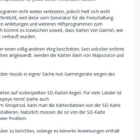
ramm nicht weiter verbreiten, jedoch hielt sich wohl
entlicht, weil diese vom Generator für die Freischaltung
hen Anleitungen und weiteren Hilfsprogrammen zum
ch kommt es inzwischen soweit, dass Karten von Garmin, wie
pt verkauft wurden.
 einen völlig anderen Weg beschritten. Sein unlocker enfernt
 Karten angewandt, werden die Karten dann von Mapsource und
Robin Hoods in eigner Sache nun Garmingeräte wegen des
rten auf vorbespielten SD-Karten liegen. Für viele Länder ist
 popeye nennt (siehe auch
nem Gmaptool, kann man die Kartendateien von der SD-Karte
tallieren. Natürlich müssen die so von der SD-Karte
 kein Problem.
arüber zu berichten, solange es keinerlei Anweisungen enthält