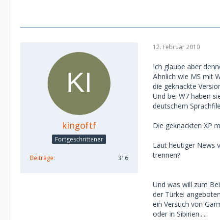
12. Februar 2010
Ich glaube aber denno
Ähnlich wie MS mit 
die geknackte Versi
Und bei W7 haben sie
deutschem Sprachfile
kingoftf
Die geknackten XP mi
Fortgeschrittener
Laut heutiger News v
trennen?
Beiträge
316
Und was will zum Be
der Türkei angeboten
ein Versuch von Garm
oder in Sibirien.....