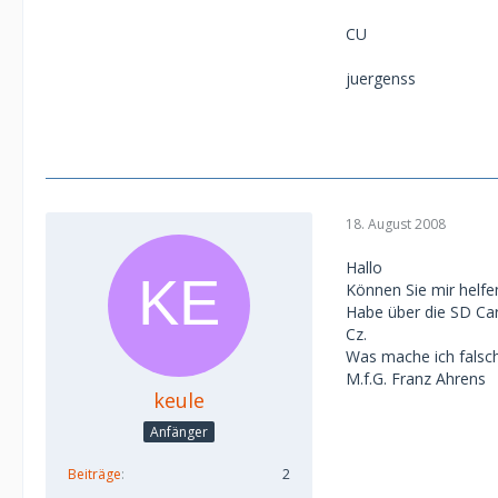
CU
juergenss
18. August 2008
Hallo
Können Sie mir helfe
Habe über die SD Car
Cz.
Was mache ich falsch
M.f.G. Franz Ahrens
keule
Anfänger
Beiträge
2