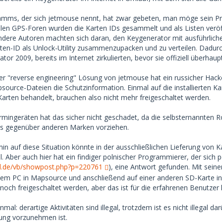
mms, der sich jetmouse nennt, hat zwar gebeten, man möge sein Prog
elen GPS-Foren wurden die Karten IDs gesammelt und als Listen veröff
ndere Autoren machten sich daran, den Keygenerator mit ausführlic
ten-ID als Unlock-Utility zusammenzupacken und zu verteilen. Dadur
ator 2009, bereits im Internet zirkulierten, bevor sie offiziell überhau
r "reverse engineering" Lösung von jetmouse hat ein russicher Hacker
psource-Dateien die Schutzinformation. Einmal auf die installierten
Karten behandelt, brauchen also nicht mehr freigeschaltet werden.
mingeräten hat das sicher nicht geschadet, da die selbsternannten 
ls gegenüber anderen Marken vorziehen.
n auf diese Situation könnte in der ausschließlichen Lieferung von Ka
all. Aber auch hier hat ein findiger polnischer Programmierer, der sich
d.de/vb/showpost.php?p=220761
), eine Antwort gefunden. Mit sei
em PC in Mapsource und anschließend auf einer anderen SD-Karte ins
noch freigeschaltet werden, aber das ist für die erfahrenen Benutzer
mal: derartige Aktivitäten sind illegal, trotzdem ist es nicht illegal d
lung vorzunehmen ist.