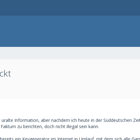
ckt
ne uralte Information, aber nachdem ich heute in der Süddeutschen Zei
 Faktum zu berichten, doch nicht illegal sein kann.
t bereits ein Keygenerator im Internet in Umlauf, mit dem sich alle Ga