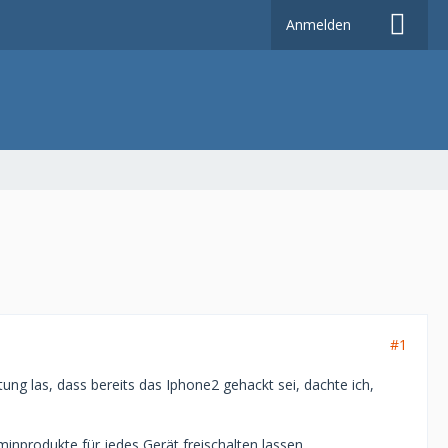
Anmelden
#1
tung las, dass bereits das Iphone2 gehackt sei, dachte ich,
rminprodukte für jedes Gerät freischalten lassen.