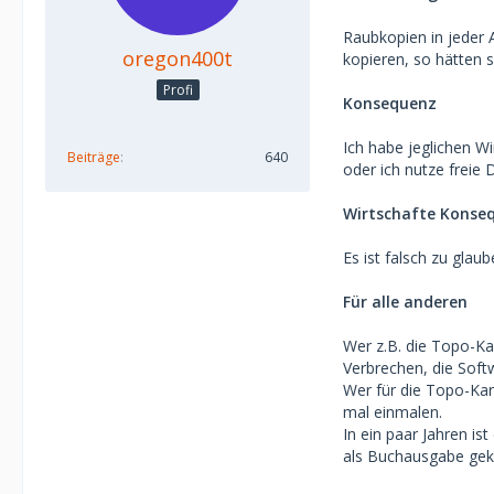
Raubkopien in jeder A
oregon400t
kopieren, so hätten s
Profi
Konsequenz
Ich habe jeglichen Wi
Beiträge
640
oder ich nutze freie 
Wirtschafte Konse
Es ist falsch zu glau
Für alle anderen
Wer z.B. die Topo-Kar
Verbrechen, die Softw
Wer für die Topo-Kar
mal einmalen.
In ein paar Jahren is
als Buchausgabe gek