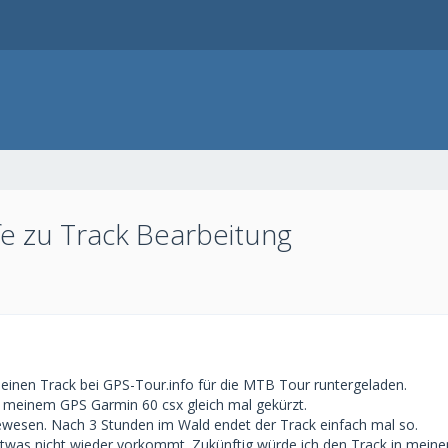
e zu Track Bearbeitung
 einen Track bei GPS-Tour.info für die MTB Tour runtergeladen.
 meinem GPS Garmin 60 csx gleich mal gekürzt.
ewesen. Nach 3 Stunden im Wald endet der Track einfach mal so.
was nicht wieder vorkommt. Zukünftig würde ich den Track in meinem