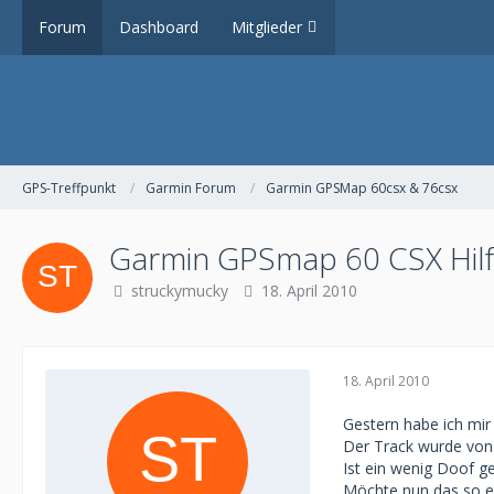
Forum
Dashboard
Mitglieder
GPS-Treffpunkt
Garmin Forum
Garmin GPSMap 60csx & 76csx
Garmin GPSmap 60 CSX Hilf
struckymucky
18. April 2010
18. April 2010
Gestern habe ich mir
Der Track wurde von
Ist ein wenig Doof g
Möchte nun das so et