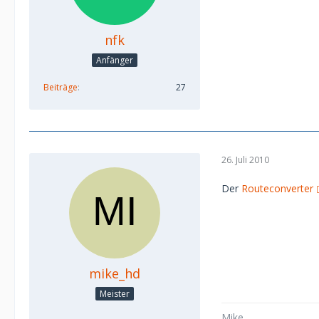
nfk
Anfänger
Beiträge
27
26. Juli 2010
Der
Routeconverter
mike_hd
Meister
Mike