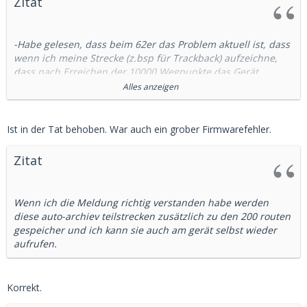
Zitat
-Habe gelesen, dass beim 62er das Problem aktuell ist, dass
wenn ich meine Strecke (z.bsp für Trackback) aufzeichne,
dass nach Erreichen der 10000 Wegpunkte das Gerät
anfängt die ersten Punkte wieder zu löschen, wenn ich nicht
Alles anzeigen
selbt manuell das erste Stück speichere. Das ganze könnte
ja bei einer „Wüstenwanderung“ bisssl fatal enden. Das
60er hat dieses Problem so nicht.
Ist in der Tat behoben. War auch ein grober Firmwarefehler.
Laut untenstehender Meldung ist dieser Fehler behoben,
Zitat
kann das jemand schon so bestätigen?
Update 2.44 beta
Wenn ich die Meldung richtig verstanden habe werden
http://www8.garmin.com/support/download_details.jsp?
diese auto-archiev teilstrecken zusätzlich zu den 200 routen
id=5071
gespeicher und ich kann sie auch am gerät selbst wieder
AutoSave Bug:
aufrufen.
http://garmin.blogs.com/softwa…atic-track-archiving.html
Korrekt.