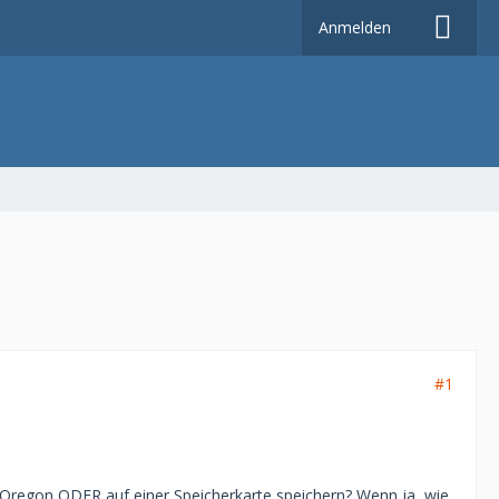
Anmelden
#1
Oregon ODER auf einer Speicherkarte speichern? Wenn ja, wie