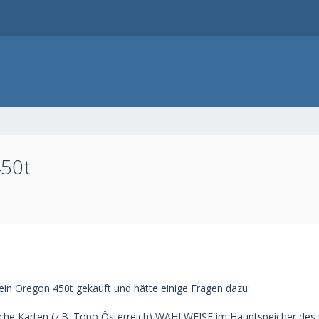
450t
ein Oregon 450t gekauft und hätte einige Fragen dazu:
iche Karten (z.B. Topo Österreich) WAHLWEISE im Hauptspeicher des 