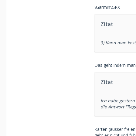
\Garmin\GPX
Zitat
3) Kann man kost
Das geht indem man 
Zitat
Ich habe gestern
die Antwort "Regi
Karten (ausser frei
geht es nicht und füh