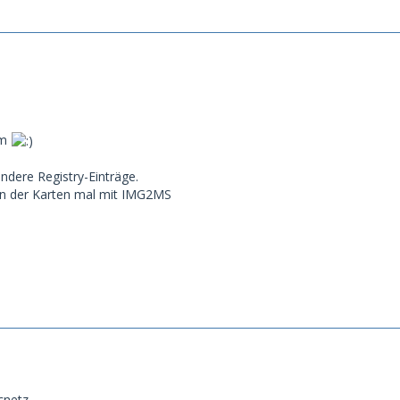
um
ndere Registry-Einträge.
en der Karten mal mit IMG2MS
cnetz,