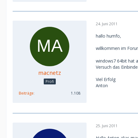
24. Juni 2011
hallo humfo,
willkommen im For
windows7 64bit hat a
Versuch das Einbind
macnetz
Viel Erfolg
Profi
Anton
Beiträge
1.108
25. Juni 2011
Hallo Anton alias ma