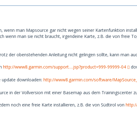
och, wenn man Mapsource gar nicht wegen seiner Kartenfunktion install
 auch wenn man sie nicht braucht, irgendeine Karte, z.B. die von freie T
n trotz der obenstehenden Anleitung nicht gelingen sollte, kann man au
on
http://www8.garmin.com/support….jsp?product=999-99999-04
dow
e update downloaden:
http://www8.garmin.com/software/MapSource
ce in der Vollversion mit einer Basemap aus dem Trainingscenter zu
em noch eine freie Karte installieren, z.B. die von Südtirol von
http: