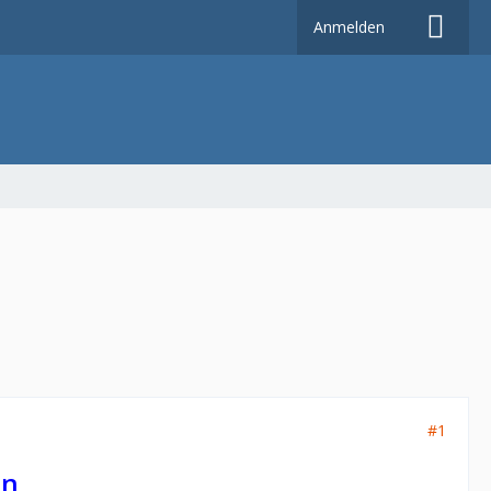
Anmelden
#1
en