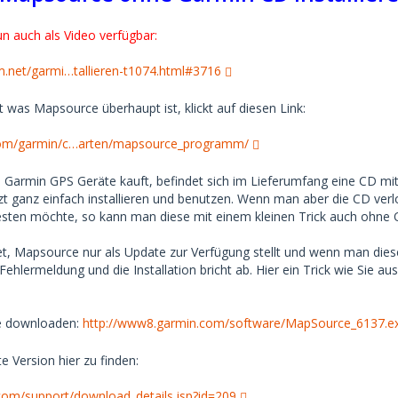
un auch als Video verfügbar:
m.net/garmi…tallieren-t1074.html#3716
 was Mapsource überhaupt ist, klickt auf diesen Link:
com/garmin/c…arten/mapsource_programm/
Garmin GPS Geräte kauft, befindet sich im Lieferumfang eine CD mit
t ganz einfach installieren und benutzen. Wenn man aber die CD ver
sten möchte, so kann man diese mit einem kleinen Trick auch ohne Ori
t, Mapsource nur als Update zur Verfügung stellt und wenn man diese 
ehlermeldung und die Installation bricht ab. Hier ein Trick wie Sie 
e downloaden:
http://www8.garmin.com/software/MapSource_6137.e
 Version hier zu finden:
com/support/download_details.jsp?id=209