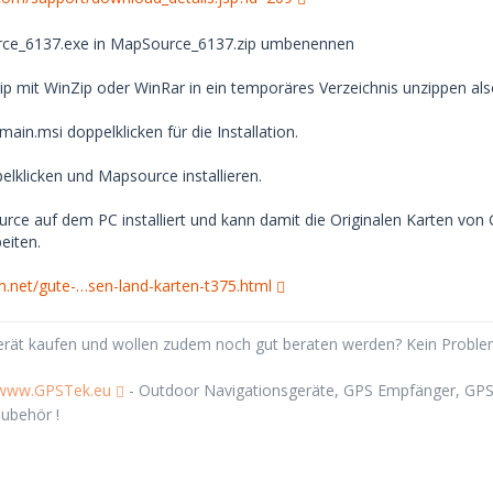
rce_6137.exe in MapSource_6137.zip umbenennen
p mit WinZip oder WinRar in ein temporäres Verzeichnis unzippen als
main.msi doppelklicken für die Installation.
elklicken und Mapsource installieren.
rce auf dem PC installiert und kann damit die Originalen Karten v
eiten.
m.net/gute-…sen-land-karten-t375.html
Gerät kaufen und wollen zudem noch gut beraten werden? Kein Probl
/www.GPSTek.eu
- Outdoor Navigationsgeräte, GPS Empfänger, GPS 
ubehör !