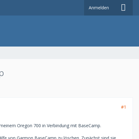
Anmelden
p
#1
bei meinem Oregon 700 in Verbindung mit BaseCamp.
 Hilfe von Garmon BaseCamp zu löschen. Zunächst sind sie