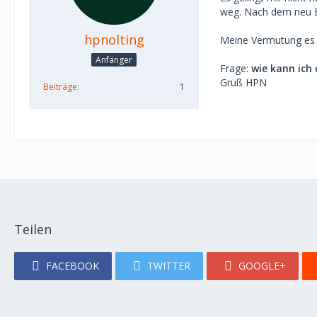
weg. Nach dem neu E
hpnolting
Meine Vermutung es n
Anfänger
Frage:
wie kann ich 
Gruß HPN
Beiträge
1
Teilen
FACEBOOK
TWITTER
GOOGLE+