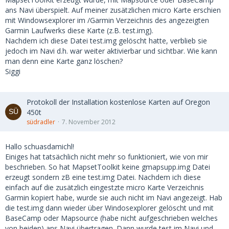
ans Navi überspielt. Auf meiner zusätzlichen micro Karte erschien
mit Windowsexplorer im /Garmin Verzeichnis des angezeigten
Garmin Laufwerks diese Karte (z.B. test.img).
Nachdem ich diese Datei test.img gelöscht hatte, verblieb sie
jedoch im Navi d.h. war weiter aktivierbar und sichtbar. Wie kann
man denn eine Karte ganz löschen?
Siggi
Protokoll der Installation kostenlose Karten auf Oregon
450t
südradler
7. November 2012
Hallo schuasdamichl!
Einiges hat tatsächlich nicht mehr so funktioniert, wie von mir
beschrieben. So hat MapsetToolkit keine gmapsupp.img Datei
erzeugt sondern zB eine test.img Datei. Nachdem ich diese
einfach auf die zusätzlich eingestzte micro Karte Verzeichnis
Garmin kopiert habe, wurde sie auch nicht im Navi angezeigt. Hab
die test.img dann wieder über Windosexplorer gelöscht und mit
BaseCamp oder Mapsource (habe nicht aufgeschrieben welches
von beiden) ans Navi übertragen. Dann wurde test im Navi und