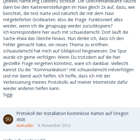
(jeweils name.img Dateien) sichtbar. Die Griechenlandkarte taucht
dann bei den Karteneinstellungen im Navi gleich 2x auf, dazu, wie
berichtet, die test-Karte und natürlich die mit dem Navi
mitgelieferten Grobkarten. Also die Frage: Funktioniert alles
wieder, wenn ich die gmapsupp wieder zurückkopiere?
Ich korrespondiere hier auch mit schuasdamichl. Dort läuft die
Sache etwa das Gleiche hinaus. Nun denke ich, dass ich den
Fehler gemacht habe, ein neues Thema zu eröffnen.
schuasdamichl hat mich auf GMaptool hingewiesen. Die Spur
würde ich gerne verfolgen. Wenn Du trotzdem auf die hier
gestellte Frage eingehen könntest, wäre ich dankbar. Vielleicht
kannst Du die "Kommunikation" mit schuasdamichl mitverfolgen
und mir damit auch helfen. Ich hoffe, dass ich mit der
Verbesserung meines Protokolls auf meiner Internetsite dafür
wieder anderen helfen kann.
Siggi
Protokoll der Installation kostenlose Karten auf Oregon
450t
südradler
8. November 2012