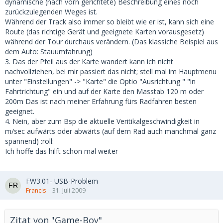
dynamische (nach vorn gerichtete) Beschreibung eines noch
zurückzulegenden Weges ist.
Während der Track also immer so bleibt wie er ist, kann sich eine
Route (das richtige Gerät und geeignete Karten vorausgesetz)
während der Tour durchaus verändern. (Das klassiche Beispiel aus
dem Auto: Stauumfahrung)
3. Das der Pfeil aus der Karte wandert kann ich nicht
nachvollziehen, bei mir passiert das nicht; stell mal im Hauptmenu
unter "Einstellungen" -> "Karte" die Optio "Ausrichtung " "in
Fahrtrichtung" ein und auf der Karte den Masstab 120 m oder
200m Das ist nach meiner Erfahrung fürs Radfahren besten
geeignet.
4. Nein, aber zum Bsp die aktuelle Veritikalgeschwindigkeit in
m/sec aufwärts oder abwärts (auf dem Rad auch manchmal ganz
spannend) :roll:
Ich hoffe das hilft schon mal weiter
FW3.01- USB-Problem
Francis
31. Juli 2009
Zitat von "Game-Boy"