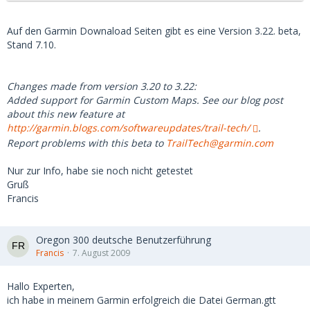
Vista HCx
Auf den Garmin Downaload Seiten gibt es eine Version 3.22. beta,
Hier findet Ihr immer alle Aktuellen Firmware Updates und
Stand 7.10.
Fehler sowie fehlende Funktion die noch zu erledigen sind.
Aktuelle Firmware:
Changes made from version 3.20 to 3.22:
Added support for Garmin Custom Maps. See our blog post
Oregon 200, 300 und 400t software version 3.20 Final
about this new feature at
http://garmin.blogs.com/softwareupdates/trail-tech/
.
Datum: 02.September.2009
Report problems with this beta to
TrailTech@garmin.com
Nur zur Info, habe sie noch nicht getestet
Gruß
Francis
Oregon 300 deutsche Benutzerführung
Francis
7. August 2009
Hallo Experten,
ich habe in meinem Garmin erfolgreich die Datei German.gtt