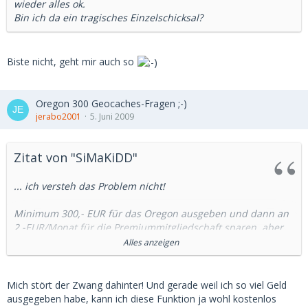
wieder alles ok.
Bin ich da ein tragisches Einzelschicksal?
Biste nicht, geht mir auch so
Oregon 300 Geocaches-Fragen ;-)
jerabo2001
5. Juni 2009
Zitat von "SiMaKiDD"
... ich versteh das Problem nicht!
Minimum 300,- EUR für das Oregon ausgeben und dann an
2,-EUR/Monat für die Premiummitgliedschaft sparen, aber...
:roll:
Alles anzeigen
Diesen Betrag sparst Du mit PAPERLESS locker wieder ein
und die Vorteile liegen auf der Hand...
Mich stört der Zwang dahinter! Und gerade weil ich so viel Geld
ausgegeben habe, kann ich diese Funktion ja wohl kostenlos