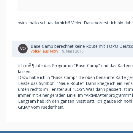
Erstmal ein paar triviale Checks:
- Bist Du sicher, dass Du eine Original-Garminkarte ha
:wink: hallo schuasdamichi!! Vielen Dank vorerst, ich bin da
- Ist die Karte fÃ¼r Dein GerÃ¤t/Deinen Rechner freige
- Hast Du eine (halbwegs) aktuelle BaseCamp-Version in
- ErhÃ¤ltst Du bei der Suche die Option "Markierte Weg
Base-Camp berechnet keine Route mit TOPO Deutsc
[Blockierte Grafik:
http://www.gps-forum.net/userpix/
Volker_aus_NRW
9. März 2016
Ich mÃ¶chte das Programm "Base-Camp" und das Kartenma
In dem Fenster, in das Du den Start- und Zielpunkt h
lassen.
Deinen getroffenen Einstellungen wirklich Ã¼berein?
Dazu habe ich in "Base-Camp" die oben benannte Karte gela
Leiste das Symbohl "Neue-Route". Dann kriege ich ein Fenster
Bei der DVD ist ja auch noch die Speicherkarte mit d
unten rechts im Fenster auf "LOS". Was dann passiert ist 
Speicherkarte ein (kann ein paar Minuten dauern).
immer mit einer geraden Linie. Im "AktivitÃ¤tenprogramm" 
Wenn Du die Topo von der Speicherkarte auswÃ¤hlst, b
Langsam hab ich den ganzen Misst satt. Ich glaube ich hohl 
lieber die installierte Version benutzen willst, mit "N
GruÃŸ vom Niederrhein.
Klappt das Routing jetzt mit der SD-Version?
Tritt das Problem Ã¼berall auf der Karte auf (also z.
Werden die Routen nur im Tourenfahrad-Profil nicht be