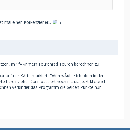
 bist?
rst mal einen Korkenzieher...
4.0; am besten die derzeit aktuelle 4.6.2.
 wohl was schiefgelaufen.
zen, mir fÃ¼r mein Tourenrad Touren berechnen zu
rte und zum Routingprofil. Stimmen die mit
r auf der KArte markiert. DAnn wÃ¤hle ich oben in der
e hereinziehe. Dann passiert noch nichts. Jetzt klicke ich
t dann die Topo nochmal von der
rechnen verbindet das Programm die beiden Punkte nur
puter installiert. Die Frage, ob Du nicht
e Wege oder Regionen begrenzt?
z.B. FuÃŸgÃ¤nger) nur eine Luftlinie?