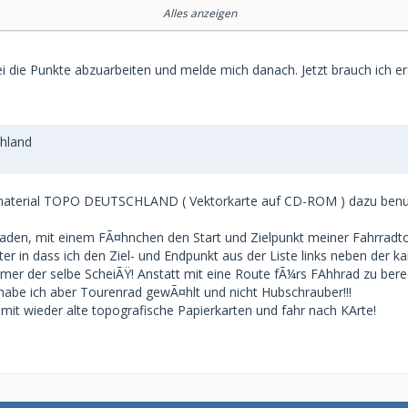
Alles anzeigen
st und nicht vielleicht auf eine FÃ¤lschung/Raubkoie hereingefallen
bei die Punkte abzuarbeiten und melde mich danach. Jetzt brauch ich e
schaltet?
stalliert? FÃ¼r das Active Routing brauchst Du mindestens Version 
e suchen"? Falls nicht, ist bei der Installation der SQL-Datenbank
hland
5685_zwischenablage02_9.jpg
]
terial TOPO DEUTSCHLAND ( Vektorkarte auf CD-ROM ) dazu benut
ineinziehen kannst, stehen oben nochmal die Informationen zur Ka
den, mit einem FÃ¤hnchen den Start und Zielpunkt meiner Fahrradtou
 in dass ich den Ziel- und Endpunkt aus der Liste links neben der kart
em SD-Adapter dabei. Steck die mal in den Rechner. BaseCamp lies
immer der selbe ScheiÃŸ! Anstatt mit eine Route fÃ¼rs FAhhrad zu be
habe ich aber Tourenrad gewÃ¤hlt und nicht Hubschrauber!!!
ekommst Du einen Hinweis, die Karte wÃ¤re bereits auf Deinem Com
mit wieder alte topografische Papierkarten und fahr nach KArte!
ein" beantworten.
B. auch im Schwarzwald oder im Harz), oder ist das nur auf gewiss
rechnet, oder erhÃ¤lst Du auch bei sÃ¤mtlichen anderen Profilen (