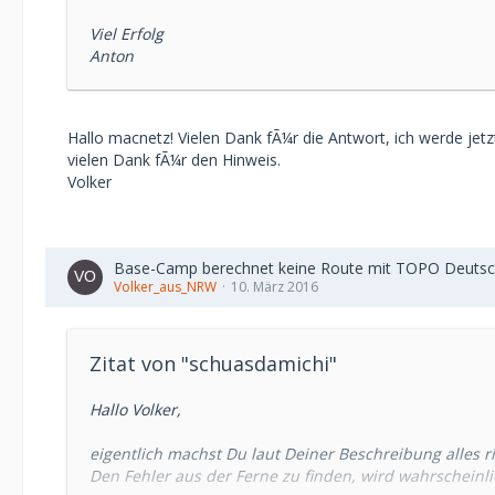
Viel Erfolg
Anton
Hallo macnetz! Vielen Dank fÃ¼r die Antwort, ich werde je
vielen Dank fÃ¼r den Hinweis.
Volker
Base-Camp berechnet keine Route mit TOPO Deutsc
Volker_aus_NRW
10. März 2016
Zitat von "schuasdamichi"
Hallo Volker,
eigentlich machst Du laut Deiner Beschreibung alles 
Den Fehler aus der Ferne zu finden, wird wahrscheinl