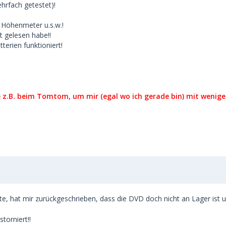
hrfach getestet)!
 Höhenmeter u.s.w.!
t gelesen habe!!
terien funktioniert!
e z.B. beim Tomtom, um mir (egal wo ich gerade bin) mit weni
, hat mir zurückgeschrieben, dass die DVD doch nicht an Lager ist und si
torniert!!