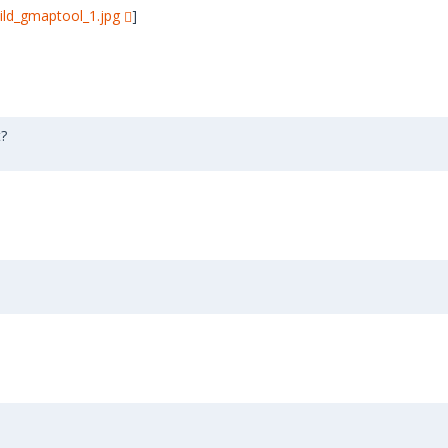
ild_gmaptool_1.jpg
]
t?