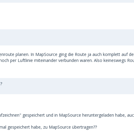
aßenroute planen. In MapSource ging die Route ja auch komplett auf d
r noch per Luftlinie miteinander verbunden waren. Also keineswegs Rou
t?
aufzeichnen" gespeichert und in MapSource heruntergeladen habe, auch
 mal gespeichert habe, zu MapSource übertragen??