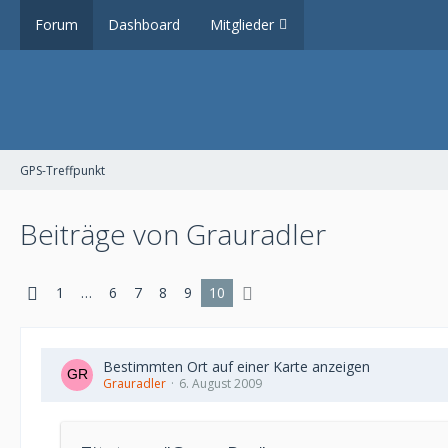
Forum
Dashboard
Mitglieder
GPS-Treffpunkt
Beiträge von Grauradler
1
…
6
7
8
9
10
Bestimmten Ort auf einer Karte anzeigen
Grauradler
6. August 2009