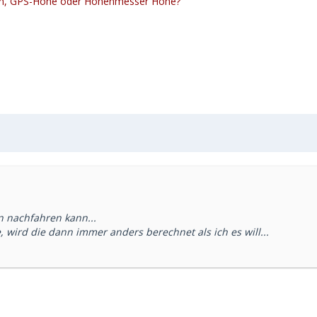
hen, GPS-Höhe oder Höhenmesser Höhe?
n nachfahren kann...
wird die dann immer anders berechnet als ich es will...