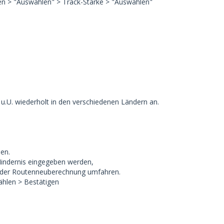
en > "Auswählen" > Track-Stärke > "Auswählen"
 u.U. wiederholt in den verschiedenen Ländern an.
len.
 Hindernis eingegeben werden,
ei der Routenneuberechnung umfahren.
hlen > Bestätigen