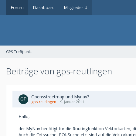
Forum
Dashboard
Mitglieder
GPS-Treffpunkt
Beiträge von gps-reutlingen
Opensstreetmap und Mynav?
gps-reutlingen
9. Januar 2011
Hallo,
der MyNav benötigt für die Routingfunktion Vektorkarten, 
Auch die Ortssuche, POI-Suche etc. sind auf die Vektorkart