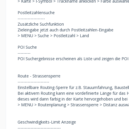
> Karte > I-Symbol > Trackname anklicken > Farbe auswähl
Postleitzahlensuche
-------------------
Zusätzliche Suchfunktion
Zieleingabe jetzt auch durch Postleitzahlen-Eingabe
> MENU > Suche > Postleitzahl > Land
POI Suche
---------
POI Suchergebnisse erscheinen als Liste und zeigen die POI
Route - Strassensperre
----------------------
Einstellbare Routing-Sperre für z.B. Stauumfahrung, Baustel
Bei aktivem Routing kann eine vordefinierte Länge für das
dieses wird dann farbig in der Karte hervorgehoben und b
> MENU > Routenplanung > Strassensperre > Distanz auswä
Geschwindigkeits-Limit Anzeige
------------------------------