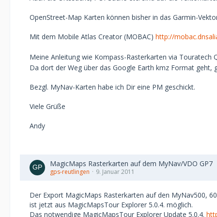
OpenStreet-Map Karten können bisher in das Garmin-Vektor
Mit dem Mobile Atlas Creator (MOBAC)
http://mobac.dnsali
Meine Anleitung wie Kompass-Rasterkarten via Touratech Q
Da dort der Weg über das Google Earth kmz Format geht, g
Bezgl. MyNav-Karten habe ich Dir eine PM geschickt.
Viele Grüße
Andy
MagicMaps Rasterkarten auf dem MyNav/VDO GP7
gps-reutlingen
9. Januar 2011
Der Export MagicMaps Rasterkarten auf den MyNav500, 6
ist jetzt aus MagicMapsTour Explorer 5.0.4. möglich.
Das notwendige MagicMapsTour Explorer Update 5.0.4.
htt