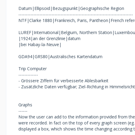
Datum|Ellipsoid|Bezugspunkt|Geographische Region
----------------------------------------------------------------------------
NTF|Clarke 1880|Frankreich, Paris, Pantheon|French refe
LUREF|International|Belgium, Northern Station|Luxembou
|1924|an der Grenzlinie|datum
|bei Habay-la-Neuve|
GDA94|GRS80|Australisches Kartendatum
Trip Computer
-------------
- Grössere Ziffern für verbesserte Ablesbarkeit
- Zusätzliche Daten verfügbar; Ziel-Richtung in Himmelsri
Graphs
------
Now the user can add to the information provided from the
were recorded. In fact on the top of every graph screen (eg. s
displayed a box, which shows the time changing according t