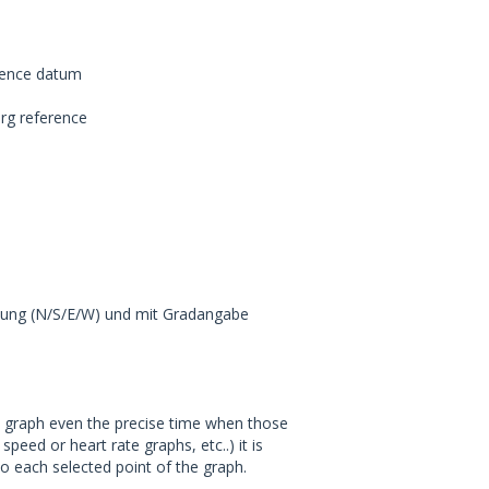
rence datum
rg reference
chtung (N/S/E/W) und mit Gradangabe
 graph even the precise time when those
peed or heart rate graphs, etc..) it is
o each selected point of the graph.