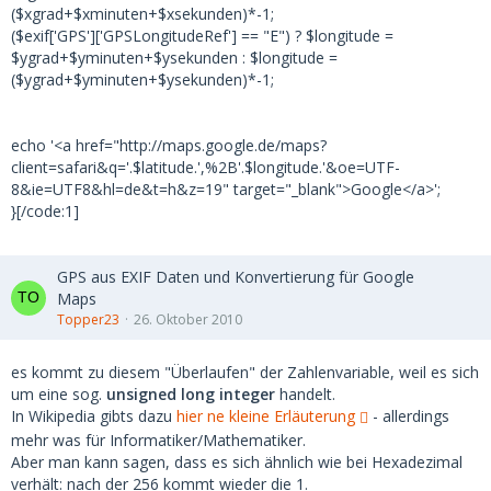
($xgrad+$xminuten+$xsekunden)*-1;
($exif['GPS']['GPSLongitudeRef'] == "E") ? $longitude =
$ygrad+$yminuten+$ysekunden : $longitude =
($ygrad+$yminuten+$ysekunden)*-1;
echo '<a href="http://maps.google.de/maps?
client=safari&q='.$latitude.',%2B'.$longitude.'&oe=UTF-
8&ie=UTF8&hl=de&t=h&z=19" target="_blank">Google</a>';
}[/code:1]
GPS aus EXIF Daten und Konvertierung für Google
Maps
Topper23
26. Oktober 2010
es kommt zu diesem "Überlaufen" der Zahlenvariable, weil es sich
um eine sog.
unsigned long integer
handelt.
In Wikipedia gibts dazu
hier ne kleine Erläuterung
- allerdings
mehr was für Informatiker/Mathematiker.
Aber man kann sagen, dass es sich ähnlich wie bei Hexadezimal
verhält: nach der 256 kommt wieder die 1.