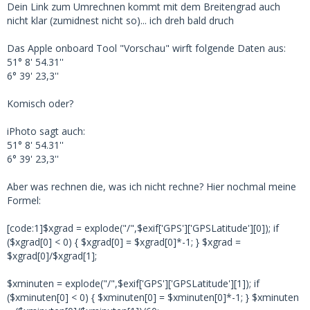
Dein Link zum Umrechnen kommt mit dem Breitengrad auch
nicht klar (zumidnest nicht so)... ich dreh bald druch
Das Apple onboard Tool "Vorschau" wirft folgende Daten aus:
51° 8' 54.31''
6° 39' 23,3''
Komisch oder?
iPhoto sagt auch:
51° 8' 54.31''
6° 39' 23,3''
Aber was rechnen die, was ich nicht rechne? Hier nochmal meine
Formel:
[code:1]$xgrad = explode("/",$exif['GPS']['GPSLatitude'][0]); if
($xgrad[0] < 0) { $xgrad[0] = $xgrad[0]*-1; } $xgrad =
$xgrad[0]/$xgrad[1];
$xminuten = explode("/",$exif['GPS']['GPSLatitude'][1]); if
($xminuten[0] < 0) { $xminuten[0] = $xminuten[0]*-1; } $xminuten