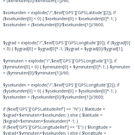
= ($xminuten[0]/$xminuten[1])/60;
$xsekunden = explode("/",$exif['GPS']['GPSLatitude'][2]); if
($xsekunden[0] < 0) { $xsekunden[0] = $xsekunden[0]*-1; }
$xsekunden = ($xsekunden[0]/$xsekunden[1])/3600;
$ygrad = explode("/",$exif['GPS']['GPSLongitude'][0]); if ($ygrad[0]
< 0) { $ygrad[0] = $ygrad[0]*-1; }$ygrad = $ygrad[0]/$ygrad[1];
$yminuten = explode("/",$exif['GPS']['GPSLongitude'][1]); if
($yminuten[0] < 0) { $yminuten[0] = $yminuten[0]*-1; } $yminuten
= ($yminuten[0]/$yminuten[1])/60;
$ysekunden = explode("/",$exif['GPS']['GPSLongitude'][2]); if
($ysekunden[0] < 0) { $ysekunden[0] = $ysekunden[0]*-1; }
$ysekunden = ($ysekunden[0]/$ysekunden[1])/3600;
if ($exif['GPS']['GPSLatitudeRef'] == "N") { $latitude =
$xgrad+$xminuten+$xsekunden; } else { $latitude =
($xgrad+$xminuten+$xsekunden)*-1; }
if ($exif['GPS']['GPSLongitudeRef'] == "E") { $longitude =
$ygrad+$yminuten+$ysekunden; } else { $longitude =