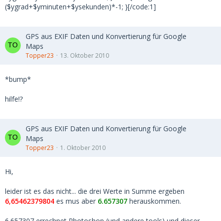
($ygrad+$yminuten+$ysekunden)*-1; }[/code:1]
GPS aus EXIF Daten und Konvertierung für Google
Maps
Topper23
13. Oktober 2010
*bump*
hilfe!?
GPS aus EXIF Daten und Konvertierung für Google
Maps
Topper23
1. Oktober 2010
Hi,
leider ist es das nicht... die drei Werte in Summe ergeben
6,65462379804
es mus aber
6.657307
herauskommen.
6.657307 errechnet Photoshop (und andere tools) und dieser