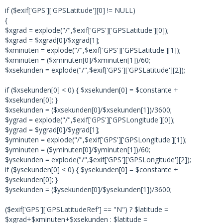
if ($exif['GPS']['GPSLatitude'][0] != NULL)
{
$xgrad = explode("/",$exif['GPS']['GPSLatitude'][0]);
$xgrad = $xgrad[0]/$xgrad[1];
$xminuten = explode("/",$exif['GPS']['GPSLatitude'][1]);
$xminuten = ($xminuten[0]/$xminuten[1])/60;
$xsekunden = explode("/",$exif['GPS']['GPSLatitude'][2]);
if ($xsekunden[0] < 0) { $xsekunden[0] = $constante +
$xsekunden[0]; }
$xsekunden = ($xsekunden[0]/$xsekunden[1])/3600;
$ygrad = explode("/",$exif['GPS']['GPSLongitude'][0]);
$ygrad = $ygrad[0]/$ygrad[1];
$yminuten = explode("/",$exif['GPS']['GPSLongitude'][1]);
$yminuten = ($yminuten[0]/$yminuten[1])/60;
$ysekunden = explode("/",$exif['GPS']['GPSLongitude'][2]);
if ($ysekunden[0] < 0) { $ysekunden[0] = $constante +
$ysekunden[0]; }
$ysekunden = ($ysekunden[0]/$ysekunden[1])/3600;
($exif['GPS']['GPSLatitudeRef'] == "N") ? $latitude =
$xgrad+$xminuten+$xsekunden : $latitude =