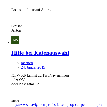
Locus läuft nur auf Android . . .
Grüsse
Anton
Hilfe bei Katenauswahl
macnetz
24. Januar 2015
für W-XP kannst du TwoNav nehmen
oder QV
oder Navigator 12
siehe
http://www.navigation-professi…c-laptop-car-pc-und-umpc/