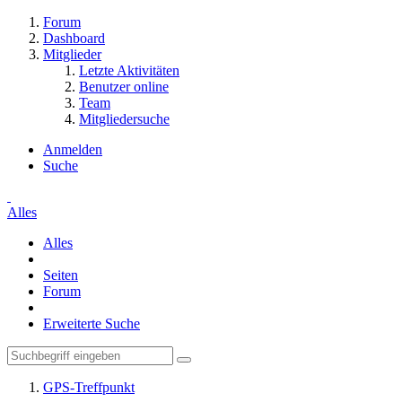
Forum
Dashboard
Mitglieder
Letzte Aktivitäten
Benutzer online
Team
Mitgliedersuche
Anmelden
Suche
Alles
Alles
Seiten
Forum
Erweiterte Suche
GPS-Treffpunkt