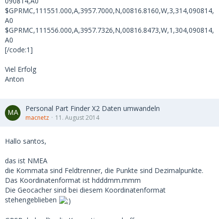
090814,A0
$GPRMC,111551.000,A,3957.7000,N,00816.8160,W,3,314,090814,
A0
$GPRMC,111556.000,A,3957.7326,N,00816.8473,W,1,304,090814,
A0
[/code:1]
Viel Erfolg
Anton
Personal Part Finder X2 Daten umwandeln
macnetz
11. August 2014
Hallo santos,
das ist NMEA
die Kommata sind Feldtrenner, die Punkte sind Dezimalpunkte.
Das Koordinatenformat ist hdddmm.mmm
Die Geocacher sind bei diesem Koordinatenformat
stehengeblieben