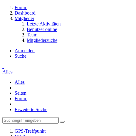
Forum
Dashboard
Mitglieder
Letzte Aktivitäten
Benutzer online
Team
Mitgliedersuche
Anmelden
Suche
Alles
Alles
Seiten
Forum
Erweiterte Suche
GPS-Treffpunkt