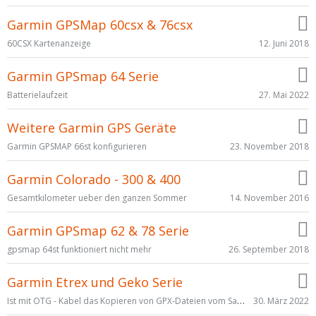
Garmin GPSMap 60csx & 76csx
12. Juni 2018
60CSX Kartenanzeige
Garmin GPSmap 64 Serie
27. Mai 2022
Batterielaufzeit
Weitere Garmin GPS Geräte
23. November 2018
Garmin GPSMAP 66st konfigurieren
Garmin Colorado - 300 & 400
14. November 2016
Gesamtkilometer ueber den ganzen Sommer
Garmin GPSmap 62 & 78 Serie
26. September 2018
gpsmap 64st funktioniert nicht mehr
Garmin Etrex und Geko Serie
Ist mit OTG - Kabel das Kopieren von GPX-Dateien vom Samsung a52 aufs Garmin eTerx 32x möglich?
30. März 2022