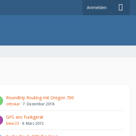
Anmelden
Roundtrip Routing mit Oregon 700
otttokar
7. Dezember 2018
GPS ans Funkgerät
biker23
9. März 2015