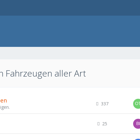
n Fahrzeugen aller Art
gen
337
igen.
25