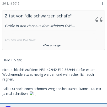
26. Juni 2012
Zitat von "die schwarzen schafe"
Grüße in den Harz aus dem schönen OWL...
Ich bin am We hier
Alles anzeigen
N51 43.758 E10 59.528
und / oder hier
Hallo Holger,
N51 47.942 E10 36.944
nicht schlecht! Auf dem N51 47.942 E10 36.944 dürfte es am
Wochenende etwas neblig werden und wahrscheinlich auch
GPS ist selbstverständlich dabei !!
regnen.
Falls Du noch einen schönen Weg dorthin suchst, kannst Du mir
ja mal schreiben.