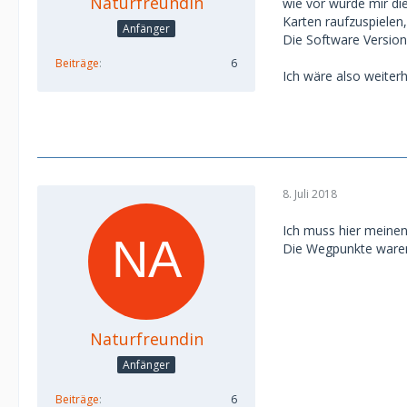
Naturfreundin
wie vor wurde mir di
Karten raufzuspielen,
Anfänger
Die Software Version 
Beiträge
6
Ich wäre also weiter
8. Juli 2018
Ich muss hier meinen
Die Wegpunkte waren 
Naturfreundin
Anfänger
Beiträge
6