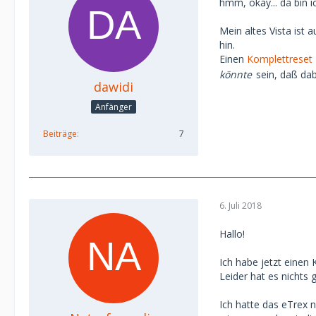
hmm, okay... da bin i
Mein altes Vista ist
hin.
Einen
Komplettreset
könnte
sein, daß dab
dawidi
Anfänger
Beiträge
7
6. Juli 2018
Hallo!
Ich habe jetzt einen
Leider hat es nichts
Ich hatte das eTrex 