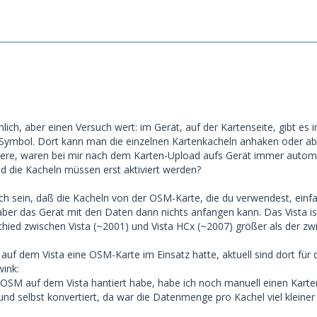
nlich, aber einen Versuch wert: im Gerät, auf der Kartenseite, gibt e
"-Symbol. Dort kann man die einzelnen Kartenkacheln anhaken oder a
nere, waren bei mir nach dem Karten-Upload aufs Gerät immer automati
nd die Kacheln müssen erst aktiviert werden?
ch sein, daß die Kacheln von der OSM-Karte, die du verwendest, einfa
aber das Gerät mit den Daten dann nichts anfangen kann. Das Vista ist
schied zwischen Vista (~2001) und Vista HCx (~2007) größer als der 
h auf dem Vista eine OSM-Karte im Einsatz hatte, aktuell sind dort für
ink:
it OSM auf dem Vista hantiert habe, habe ich noch manuell einen Kar
nd selbst konvertiert, da war die Datenmenge pro Kachel viel kleiner 