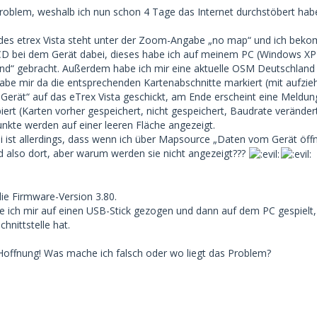
Problem, weshalb ich nun schon 4 Tage das Internet durchstöbert habe,
 des etrex Vista steht unter der Zoom-Angabe „no map“ und ich beko
D bei dem Gerät dabei, dieses habe ich auf meinem PC (Windows XP)
nd“ gebracht. Außerdem habe ich mir eine aktuelle OSM Deutschland K
abe mir da die entsprechenden Kartenabschnitte markiert (mit aufziehe
Gerät“ auf das eTrex Vista geschickt, am Ende erscheint eine Meldung
ert (Karten vorher gespeichert, nicht gespeichert, Baudrate veränder
kte werden auf einer leeren Fläche angezeigt.
ist allerdings, dass wenn ich über Mapsource „Daten vom Gerät öffnen
nd also dort, aber warum werden sie nicht angezeigt???
die Firmware-Version 3.80.
be ich mir auf einen USB-Stick gezogen und dann auf dem PC gespielt,
chnittstelle hat.
e Hoffnung! Was mache ich falsch oder wo liegt das Problem?