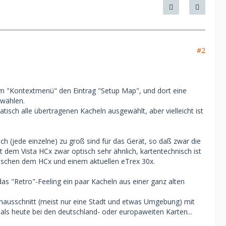
#2
s im "Kontextmenü" den Eintrag "Setup Map", und dort eine
bwählen.
sch alle übertragenen Kacheln ausgewählt, aber vielleicht ist
ch (jede einzelne) zu groß sind für das Gerät, so daß zwar die
 dem Vista HCx zwar optisch sehr ähnlich, kartentechnisch ist
zwischen dem HCx und einem aktuellen eTrex 30x.
 das "Retro"-Feeling ein paar Kacheln aus einer ganz alten
tenausschnitt (meist nur eine Stadt und etwas Umgebung) mit
als heute bei den deutschland- oder europaweiten Karten...