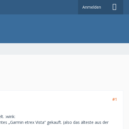
Anmelden
#1
t. :wink:
es „Garmin etrex Vista“ gekauft. (also das älteste aus der