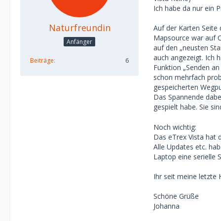
Ich habe da nur ein 
Naturfreundin
Auf der Karten Seite
Mapsource war auf C
Anfänger
auf den „neusten Sta
auch angezeigt. Ich h
Beiträge
6
Funktion „Senden an 
schon mehrfach probi
gespeicherten Wegpun
Das Spannende dabei 
gespielt habe. Sie si
Noch wichtig:
Das eTrex Vista hat 
Alle Updates etc. ha
Laptop eine serielle S
Ihr seit meine letzt
Schöne Grüße
Johanna