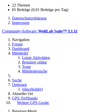
22 Themen
81 Beiträge (0,01 Beiträge pro Tag)
Datenschutzerklärung
Impressum
Community-Software:
WoltLab Suite™ 3.1.11
Navigation
Forum
Dashboard
Mitglieder
Letzte Aktivitäten
Benutzer online
Team
Mitgliedersuche
Suche
Optionen
(placeholder)
Aktueller Ort
GPS-Treffpunkt
Weitere GPS Geräte
Benutzer-Menü