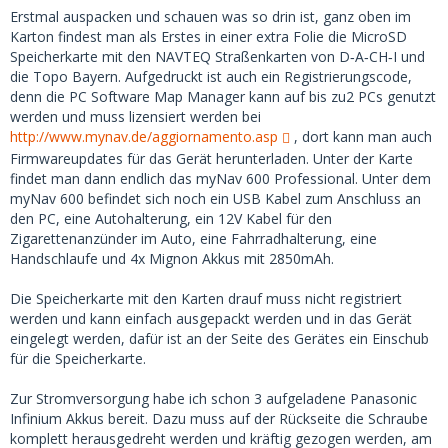
Erstmal auspacken und schauen was so drin ist, ganz oben im
Karton findest man als Erstes in einer extra Folie die MicroSD
Speicherkarte mit den NAVTEQ Straßenkarten von D‐A‐CH‐I und
die Topo Bayern. Aufgedruckt ist auch ein Registrierungscode,
denn die PC Software Map Manager kann auf bis zu2 PCs genutzt
werden und muss lizensiert werden bei
http://www.mynav.de/aggiornamento.asp
, dort kann man auch
Firmwareupdates für das Gerät herunterladen. Unter der Karte
findet man dann endlich das myNav 600 Professional. Unter dem
myNav 600 befindet sich noch ein USB Kabel zum Anschluss an
den PC, eine Autohalterung, ein 12V Kabel für den
Zigarettenanzünder im Auto, eine Fahrradhalterung, eine
Handschlaufe und 4x Mignon Akkus mit 2850mAh.
Die Speicherkarte mit den Karten drauf muss nicht registriert
werden und kann einfach ausgepackt werden und in das Gerät
eingelegt werden, dafür ist an der Seite des Gerätes ein Einschub
für die Speicherkarte.
Zur Stromversorgung habe ich schon 3 aufgeladene Panasonic
Infinium Akkus bereit. Dazu muss auf der Rückseite die Schraube
komplett herausgedreht werden und kräftig gezogen werden, am