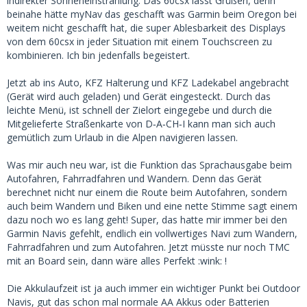
indirekter Sonneneinstrahlung. Das 60csx lässt Grüßen, denn
beinahe hätte myNav das geschafft was Garmin beim Oregon bei
weitem nicht geschafft hat, die super Ablesbarkeit des Displays
von dem 60csx in jeder Situation mit einem Touchscreen zu
kombinieren. Ich bin jedenfalls begeistert.
Jetzt ab ins Auto, KFZ Halterung und KFZ Ladekabel angebracht
(Gerät wird auch geladen) und Gerät eingesteckt. Durch das
leichte Menü, ist schnell der Zielort eingegebe und durch die
Mitgelieferte Straßenkarte von D‐A‐CH‐I kann man sich auch
gemütlich zum Urlaub in die Alpen navigieren lassen.
Was mir auch neu war, ist die Funktion das Sprachausgabe beim
Autofahren, Fahrradfahren und Wandern. Denn das Gerät
berechnet nicht nur einem die Route beim Autofahren, sondern
auch beim Wandern und Biken und eine nette Stimme sagt einem
dazu noch wo es lang geht! Super, das hatte mir immer bei den
Garmin Navis gefehlt, endlich ein vollwertiges Navi zum Wandern,
Fahrradfahren und zum Autofahren. Jetzt müsste nur noch TMC
mit an Board sein, dann wäre alles Perfekt :wink: !
Die Akkulaufzeit ist ja auch immer ein wichtiger Punkt bei Outdoor
Navis, gut das schon mal normale AA Akkus oder Batterien