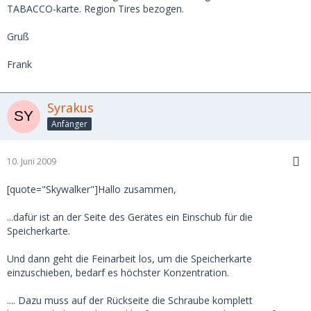
Wege nicht erfaßt sind - die Wegewahl ist somit etwas
TABACCO-karte. Region Tires bezogen.
vorbestimmt!!!.
Gruß
Wie gesagt, das ist nur eine Erfahrung aus einem kleinen
Kartenausschnitt, die jedoch zum mir Denken gibt.
Frank
Gruß
Syrakus
Uli
Anfänger
10. Juni 2009
[quote="Skywalker"]Hallo zusammen,
...dafür ist an der Seite des Gerätes ein Einschub für die
Speicherkarte.
Und dann geht die Feinarbeit los, um die Speicherkarte
einzuschieben, bedarf es höchster Konzentration.
.... Dazu muss auf der Rückseite die Schraube komplett