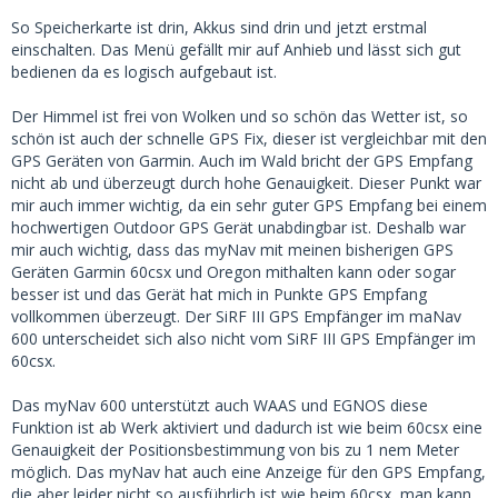
So Speicherkarte ist drin, Akkus sind drin und jetzt erstmal
einschalten. Das Menü gefällt mir auf Anhieb und lässt sich gut
bedienen da es logisch aufgebaut ist.
Der Himmel ist frei von Wolken und so schön das Wetter ist, so
schön ist auch der schnelle GPS Fix, dieser ist vergleichbar mit den
GPS Geräten von Garmin. Auch im Wald bricht der GPS Empfang
nicht ab und überzeugt durch hohe Genauigkeit. Dieser Punkt war
mir auch immer wichtig, da ein sehr guter GPS Empfang bei einem
hochwertigen Outdoor GPS Gerät unabdingbar ist. Deshalb war
mir auch wichtig, dass das myNav mit meinen bisherigen GPS
Geräten Garmin 60csx und Oregon mithalten kann oder sogar
besser ist und das Gerät hat mich in Punkte GPS Empfang
vollkommen überzeugt. Der SiRF III GPS Empfänger im maNav
600 unterscheidet sich also nicht vom SiRF III GPS Empfänger im
60csx.
Das myNav 600 unterstützt auch WAAS und EGNOS diese
Funktion ist ab Werk aktiviert und dadurch ist wie beim 60csx eine
Genauigkeit der Positionsbestimmung von bis zu 1 nem Meter
möglich. Das myNav hat auch eine Anzeige für den GPS Empfang,
die aber leider nicht so ausführlich ist wie beim 60csx, man kann