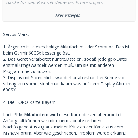
danke für den Post mit deinenen Erfahrungen.
Wie bist du sonst mit dem Gerät zufrieden?
Alles anzeigen
Gruß
Mark
Servus Mark,
1. Ärgerlich ist dieses hakige Akkufach mit der Schraube. Das ist
beim Garmin60CSx besser gelöst.
2. Das Gerät verarbeitet nur trc.Dateien, sodaß jede gpx-Datei
erstmal umgewandelt werden muß, um sie mit anderen
Programmne zu nutzen.
3. Display mit Sonnenlicht wunderbar ablesbar, bei Sonne von
schräg von vorne, sieht man kaum was auf dem Display.Ähnlich
60CSX
4. Die TOPO-Karte Bayern
Laut PPM Mitarbeitern wird diese Karte derzeit überarbeitet.
Anfang Juli können wir mit einem Update rechnen.
Nachfolgend Auszug aus meiner Kritik an der Karte aus dem
MYnav-Forum. Aber wie geschrieben, Problem wurde erkannt: