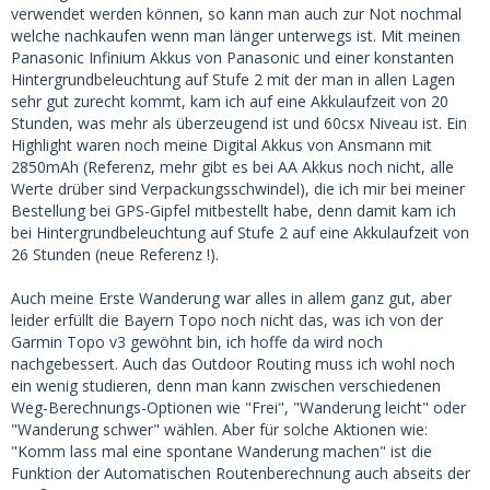
verwendet werden können, so kann man auch zur Not nochmal
welche nachkaufen wenn man länger unterwegs ist. Mit meinen
Panasonic Infinium Akkus von Panasonic und einer konstanten
Hintergrundbeleuchtung auf Stufe 2 mit der man in allen Lagen
sehr gut zurecht kommt, kam ich auf eine Akkulaufzeit von 20
Stunden, was mehr als überzeugend ist und 60csx Niveau ist. Ein
Highlight waren noch meine Digital Akkus von Ansmann mit
2850mAh (Referenz, mehr gibt es bei AA Akkus noch nicht, alle
Werte drüber sind Verpackungsschwindel), die ich mir bei meiner
Bestellung bei GPS-Gipfel mitbestellt habe, denn damit kam ich
bei Hintergrundbeleuchtung auf Stufe 2 auf eine Akkulaufzeit von
26 Stunden (neue Referenz !).
Auch meine Erste Wanderung war alles in allem ganz gut, aber
leider erfüllt die Bayern Topo noch nicht das, was ich von der
Garmin Topo v3 gewöhnt bin, ich hoffe da wird noch
nachgebessert. Auch das Outdoor Routing muss ich wohl noch
ein wenig studieren, denn man kann zwischen verschiedenen
Weg-Berechnungs-Optionen wie "Frei", "Wanderung leicht" oder
"Wanderung schwer" wählen. Aber für solche Aktionen wie:
"Komm lass mal eine spontane Wanderung machen" ist die
Funktion der Automatischen Routenberechnung auch abseits der