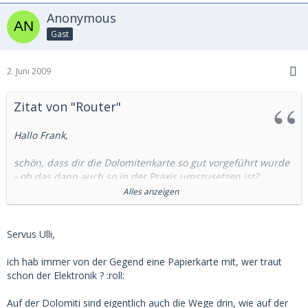
Anonymous
Gast
2. Juni 2009
Zitat von "Router"
Hallo Frank,
schön, dass dir die Dolomitenkarte so gut vorgeführt wurde
- ob das dann auch so in der Praxis umszusetzen ist?
Alles anzeigen
Konnte kurze Erfahrungen mit der NEUEN Ostalpenkarte
machen und empfehle dir dringend entsprechende
Papierkarten mitzuführen bzw. bei der Tournplanung mit
Servus Ulli,
einzubeziehen.
ich hab immer von der Gegend eine Papierkarte mit, wer traut
Sicherlich kannst du dem Routing blind vertrauen, doch
schon der Elektronik ? :roll:
sind auf den Papierkarten (oder auch Magellan-Karten)
weitaus mehr Wege zu finden - schade dass hier einfach
Auf der Dolomiti sind eigentlich auch die Wege drin, wie auf der