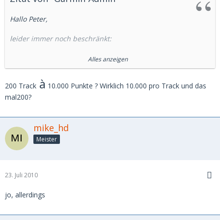
Hallo Peter,
leider immer noch beschränkt:
2000 Wegpunkte, 200 Routen und 200 Tracks à 10.000
Alles anzeigen
Trackpunkte.
à
200 Track
10.000 Punkte ? Wirklich 10.000 pro Track und das
Andere Geräte wie MyNav, VDO und Satmap haben gar
mal200?
keine Beschränkung mehr.
mike_hd
Gruß
Mark
Meister
23. Juli 2010
jo, allerdings