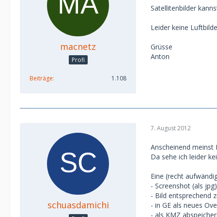
Satellitenbilder kann
Leider keine Luftbilde
macnetz
Grüsse
Anton
Profi
Beiträge
1.108
7. August 2012
Anscheinend meinst D
Da sehe ich leider k
Eine (recht aufwändig
- Screenshot (als jpg)
- Bild entsprechend 
schuasdamichi
- in GE als neues Ove
- als KMZ abspeiche