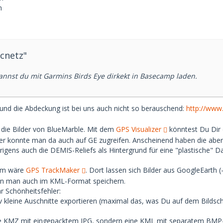
n
cnetz"
kannst du mit Garmins Birds Eye dirkekt in Basecamp laden.
 und die Abdeckung ist bei uns auch nicht so berauschend:
http://www
 die Bilder von BlueMarble. Mit dem
GPS Visualizer
könntest Du Dir 
rüher konnte man da auch auf GE zugreifen. Anscheinend haben die a
rigens auch die DEMIS-Reliefs als Hintergrund für eine "plastische" Da
mm wäre
GPS TrackMaker
. Dort lassen sich Bilder aus GoogleEarth (
nn man auch im KML-Format speichern.
ar Schönheitsfehler:
iv kleine Auschnitte exportieren (maximal das, was Du auf dem Bildsc
 KMZ mit eingepacktem JPG, sondern eine KML mit separatem BMP-B