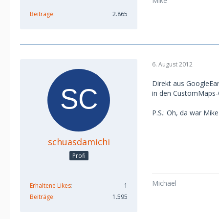
Mike
Beiträge
2.865
6. August 2012
Direkt aus GoogleEar
in den CustomMaps-O
P.S.: Oh, da war Mike
schuasdamichi
Profi
Michael
Erhaltene Likes
1
Beiträge
1.595