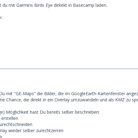
st du mit Garmins Birds Eye dirkekt in Basecamp laden.
r.
u mit "GE-Maps" die Bilder, die im GoogleEarth-Kartenfenster angez
eine Chance, die direkt in ein Overlay umzuwandeln und als KMZ zu spe
e) Möglichkeit hast Du bereits selber beschrieben:
 erstellen
zurechtschneiden
rlay wieder selber zurechtzerren
rn