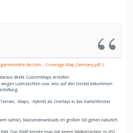
.garminonline.de/com…-Coverage-Map_Germany.pdf
daraus direkt CustomMaps erstellen.
ber wegen Lizenzechten usw. eins auf den Deckel bekommen.
rstellung.
-Terrain, -Maps, -Hybrid) als Overlays in das Kartenfenster
hirm siehst). Massendownloads im großen Stil gehen natürlich
ild. Das BMP könnte man mit einem Bildbetrachter zu JPG