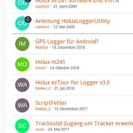
Holux M-241 Software und VISTA
outdoor
21. April 2009
Anleitung HoluxLoggerUtility
outdoor
12. Mai 2009
GPS-Logger für Android?
iMacfux
18. Dezember 2018
Holux m241
moerf
14. Oktober 2018
Holux ezTour for Logger v3.0
Walker_2
21. Juli 2018
ScriptFehler
Walker_2
15. November 2017
Tracksolid Zugang um Tracker erweit
scotx
23. Mai 2017