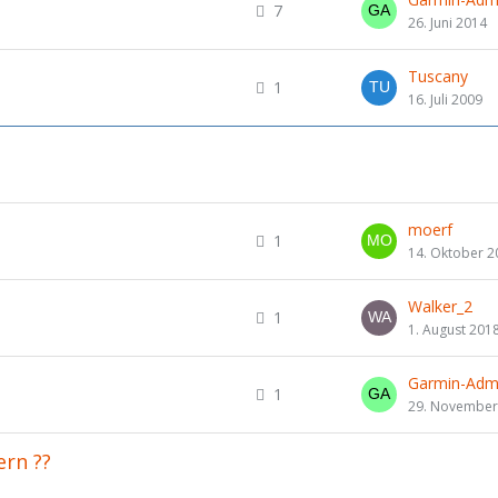
7
26. Juni 2014
Tuscany
1
16. Juli 2009
moerf
1
14. Oktober 2
Walker_2
1
1. August 201
Garmin-Adm
1
29. November
ern ??