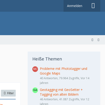
Anmelden
Heiße Themen
Probleme mit Phototagger und
Google Maps
40 Antworten, 79.964 Zugriffe, Vor 14
Jahren
Geotagging mit GeoSetter +
Filter
Tagging von alten Bildern
46 Antworten, 41.087 Zugriffe, Vor 12
Jahren
in