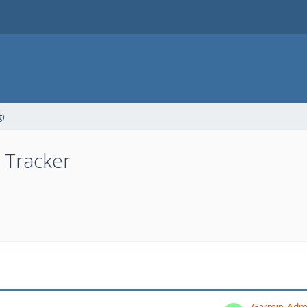
g)
 Tracker
Garmin-Adm