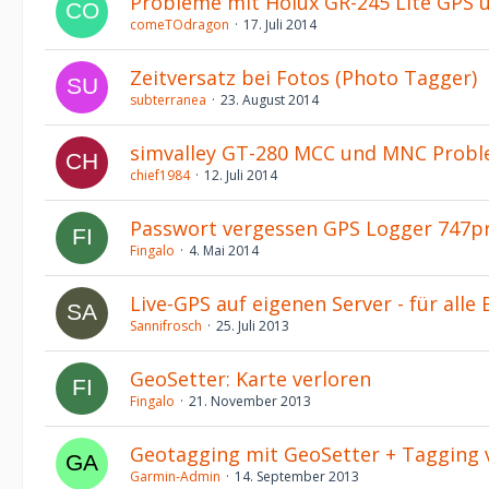
Probleme mit Holux GR-245 Lite GPS 
comeTOdragon
17. Juli 2014
Zeitversatz bei Fotos (Photo Tagger)
subterranea
23. August 2014
simvalley GT-280 MCC und MNC Prob
chief1984
12. Juli 2014
Passwort vergessen GPS Logger 747p
Fingalo
4. Mai 2014
Live-GPS auf eigenen Server - für all
Sannifrosch
25. Juli 2013
GeoSetter: Karte verloren
Fingalo
21. November 2013
Geotagging mit GeoSetter + Tagging v
Garmin-Admin
14. September 2013