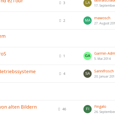
und ezTour
lateralschad
3
17. Septembe
mawosch
2
27. August 20
lem
roS
Garmin-Adm
1
5. Mai 2014
e Betriebssysteme
Sannifrosch
4
20. Januar 20
on alten Bildern
Fingalo
46
26. Septembe