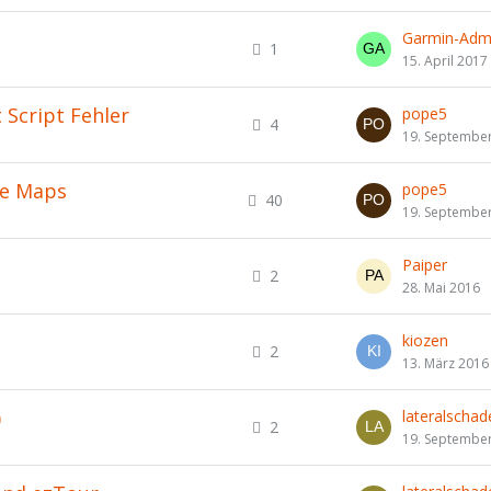
Garmin-Adm
1
15. April 2017
 Script Fehler
pope5
4
19. Septembe
le Maps
pope5
40
19. Septembe
Paiper
2
28. Mai 2016
kiozen
2
13. März 2016
)
lateralschad
2
19. Septembe