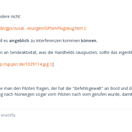
ndere nicht:
de/gps/zusat…erungen/GPSimFlugzeug.htm
ll es
angeblich
zu Interferenzen kommen
können.
n an Sendeaktivität, was die Handhelds rauspusten, sollte das eigentl
tp://up.picr.de/1029114.jpg
]
te man den Piloten fragen, der hat die "Befehlsgewalt" an Bord und d
ug nach Norwegen sogar vom Piloten nach vorn gerufen wurde, damit 
eneriffa