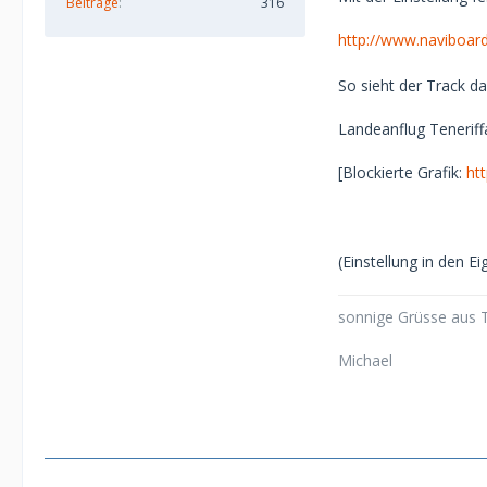
Beiträge
316
http://www.naviboar
So sieht der Track da
Landeanflug Teneriff
[Blockierte Grafik:
ht
(Einstellung in den 
sonnige Grüsse aus T
Michael