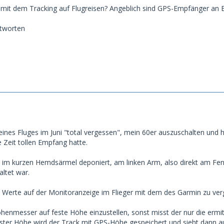
 mit dem Tracking auf Flugreisen? Angeblich sind GPS-Empfänger an B
ntworten
ines Fluges im Juni "total vergessen", mein 60er auszuschalten und ha
 Zeit tollen Empfang hatte.
h im kurzen Hemdsärmel deponiert, am linken Arm, also direkt am F
altet war.
e Werte auf der Monitoranzeige im Flieger mit dem des Garmin zu ve
n Höhenmesser auf feste Höhe einzustellen, sonst misst der nur die er
ester Höhe wird der Track mit GPS-Höhe gespeichert und sieht dann au