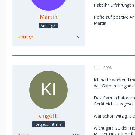
Habt ihr Erfahrungen
Martin
Hoffe auf positive A
Martin
Anfänger
Beiträge
6
1. Juli 2008
Ich hatte während me
das Garmin die ganze
Das Garmin hatte ic
Gerät nicht ausgesch
kingoftf
War schon witzig, di
Fortgeschrittener
Wichtig(!!!) ist, de
Mit der Einstellung f