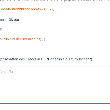
d.de/vb/showthread.php?t=24097
nn in GE aus:
a:
tp://up.picr.de/1093827.jpg
]
Eigenschaften des Tracks in GE "Höhenlinie bis zum Boden")
eneriffa