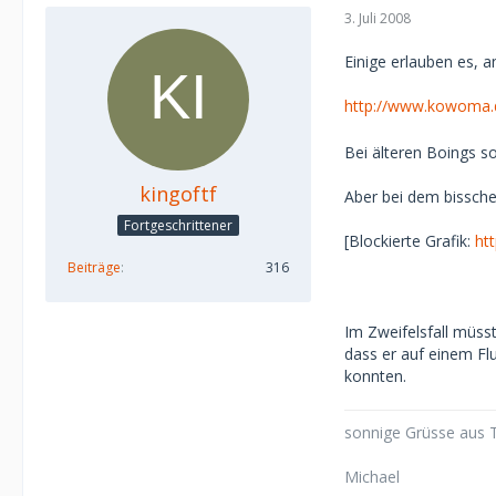
3. Juli 2008
Einige erlauben es, a
http://www.kowoma.
Bei älteren Boings so
kingoftf
Aber bei dem bissche
Fortgeschrittener
[Blockierte Grafik:
ht
Beiträge
316
Im Zweifelsfall müss
dass er auf einem Fl
konnten.
sonnige Grüsse aus T
Michael