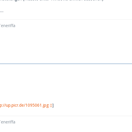
..
eneriffa
tp://up.picr.de/1095061.jpg
]
eneriffa