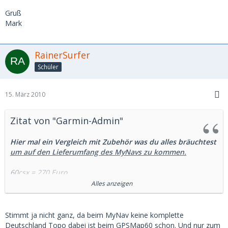
Gruß
Mark
RainerSurfer
Schüler
15. März 2010
Zitat von "Garmin-Admin"
Hier mal ein Vergleich mit Zubehör was du alles bräuchtest
um auf den Lieferumfang des MyNavs zu kommen.
60csx = 270 Euro
Topo DE = 180 Euro
Alles anzeigen
City Navigator Europa = 100 Euro
Fahrradhalterung = 15 Euro
KFZ Kit = 55 Euro
Stimmt ja nicht ganz, da beim MyNav keine komplette
4 Mignon Akkus = 10 Euro
Deutschland Topo dabei ist beim GPSMap60 schon. Und nur zum