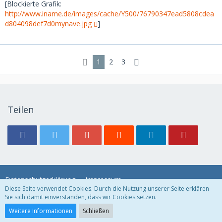
[Blockierte Grafik:
http://www.iname.de/images/cache/Y500/76790347ead5808cdea
d804098def7d0mynave.jpg
]
1
2
3
Teilen
Datenschutzerklärung
Impressum
Diese Seite verwendet Cookies. Durch die Nutzung unserer Seite erklären
Sie sich damit einverstanden, dass wir Cookies setzen.
Community-Software:
WoltLab Suite™ 3.1.11
Weitere Informationen
Schließen