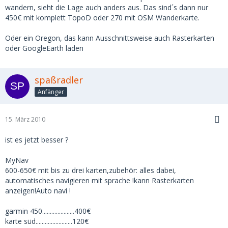
wandern, sieht die Lage auch anders aus. Das sind´s dann nur
Komplett = 630 Euro, das kostet das MyNav 600 weniger
450€ mit komplett TopoD oder 270 mit OSM Wanderkarte.
(598.90 Euro)
Oder ein Oregon, das kann Ausschnittsweise auch Rasterkarten
oder GoogleEarth laden
spaßradler
Anfänger
15. März 2010
ist es jetzt besser ?
MyNav
600-650€ mit bis zu drei karten,zubehör: alles dabei,
automatisches navigieren mit sprache !kann Rasterkarten
anzeigen!Auto navi !
garmin 450.....................400€
karte süd........................120€