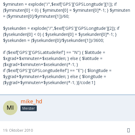
$yminuten = explode("/",$exif['GPS']['GPSLongitude'][1]); if
($yminuten[0] < 0) { $yminuten[0] = $yminuten[0]*-1; } $yminuten
= ($yminuten[0]/$yminuten[1])/60;
$ysekunden = explode("/",$exif['GPS']['GPSLongitude'][2]); if
($ysekunden[0] < 0) { $ysekunden[0] = $ysekunden[0]*-1; }
$ysekunden = ($ysekunden[0]/$ysekunden[1])/3600;
if ($exif['GPS']['GPSLatitudeRef'] == "N") { $latitude =
$xgrad+$xminuten+$xsekunden; } else { $latitude =
($xgrad+$xminuten+$xsekunden)*-1; }
if ($exif['GPS']['GPSLongitudeRef'] == "E") { $longitude =
$ygrad+$yminuten+$ysekunden; } else { $longitude =
($ygrad+$yminuten+$ysekunden)*-1; }[/code:1]
mike_hd
Meister
19. Oktober 2010