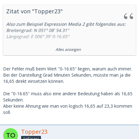
Zitat von "Topper23"
Also zum Beispiel Expression Media 2 gibt folgendes aus:
Breitengrad: N 051° 08' 54.31''
Längegrad: E 006° 39' 0-16.65''
Dein Link zum Umrechnen kommt mit dem Breitengrad
Alles anzeigen
auch nicht klar (zumidnest nicht so)... ich dreh bald druch
Das Apple onboard Tool "Vorschau" wirft folgende Daten
Der Fehler muß beim Wert "0-16.65'' liegen, warum auch immer.
aus:
Bei der Darstellung Grad Minuten Sekunden, müsste man ja die
51° 8' 54.31''
16,65 direkt einsetzen können.
6° 39' 23,3''
Die "0-16.65'' muss also eine andere Bedeutung haben als 16,65
Sekunden.
Aber keine Ahnung wie man von logisch 16,65 auf 23,3 kommen
soll.
Topper23
Anfänger