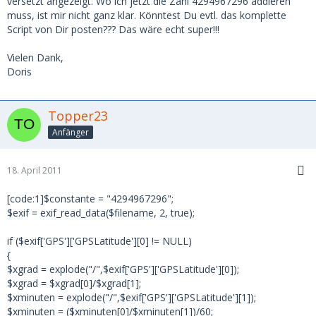
versetzt angezeigt. Wo ich jetzt die Zahl 4294967296 addieren
muss, ist mir nicht ganz klar. Könntest Du evtl. das komplette
Script von Dir posten??? Das wäre echt super!!!
Vielen Dank,
Doris
Topper23
Anfänger
18. April 2011
[code:1]$constante = "4294967296";
$exif = exif_read_data($filename, 2, true);
if ($exif['GPS']['GPSLatitude'][0] != NULL)
{
$xgrad = explode("/",$exif['GPS']['GPSLatitude'][0]);
$xgrad = $xgrad[0]/$xgrad[1];
$xminuten = explode("/",$exif['GPS']['GPSLatitude'][1]);
$xminuten = ($xminuten[0]/$xminuten[1])/60;