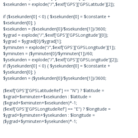
$xsekunden = explode("/",$exif['GPS']['GPSLatitude'][2]);
if ($xsekunden[0] < 0) { $xsekunden[0] = $constante +
$xsekunden[0]; }
$xsekunden = ($xsekunden[0]/$xsekunden[1])/3600;
$ygrad = explode("/",$exif['GPS']['GPSLongitude'][0]);
$ygrad = $ygrad[0]/$ygrad[1];
$yminuten = explode("/",$exif['GPS']['GPSLongitude'][1]);
$yminuten = ($yminuten[0]/$yminuten[1])/60;
$ysekunden = explode("/",$exif['GPS']['GPSLongitude'][2]);
if ($ysekunden[0] < 0) { $ysekunden[0] = $constante +
$ysekunden[0]; }
$ysekunden = ($ysekunden[0]/$ysekunden[1])/3600;
($exif['GPS']['GPSLatitudeRef'] == "N") ? $latitude =
$xgrad+$xminuten+$xsekunden : $latitude =
($xgrad+$xminuten+$xsekunden)*-1;
($exif['GPS']['GPSLongitudeRef'] == "E") ? $longitude =
$ygrad+$yminuten+$ysekunden : $longitude =
($ygrad+$yminuten+$ysekunden)*-1;