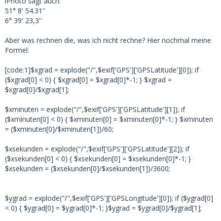
iPhoto sagt auch:
51° 8' 54.31''
6° 39' 23,3''
Aber was rechnen die, was ich nicht rechne? Hier nochmal meine
Formel:
[code:1]$xgrad = explode("/",$exif['GPS']['GPSLatitude'][0]); if
($xgrad[0] < 0) { $xgrad[0] = $xgrad[0]*-1; } $xgrad =
$xgrad[0]/$xgrad[1];
$xminuten = explode("/",$exif['GPS']['GPSLatitude'][1]); if
($xminuten[0] < 0) { $xminuten[0] = $xminuten[0]*-1; } $xminuten
= ($xminuten[0]/$xminuten[1])/60;
$xsekunden = explode("/",$exif['GPS']['GPSLatitude'][2]); if
($xsekunden[0] < 0) { $xsekunden[0] = $xsekunden[0]*-1; }
$xsekunden = ($xsekunden[0]/$xsekunden[1])/3600;
$ygrad = explode("/",$exif['GPS']['GPSLongitude'][0]); if ($ygrad[0]
< 0) { $ygrad[0] = $ygrad[0]*-1; }$ygrad = $ygrad[0]/$ygrad[1];