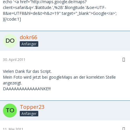
echo '<a href="http://maps.google.de/maps?
client=safari&q='.$latitude.',%2B'.$longitude.'&oe=UTF-
8&ie=UTF8&hl=de&t=h&z=19" target="_blank">Google</a>';
}[/code:1]
dokr66
Anfänger
30. April 2011
Vielen Dank für das Script.
Mein Foto wird jetzt bei googleMaps an der korrekten Stelle
angezeigt.
DAAAAAAAAAAAAANKE!!!
Topper23
Anfänger
11. Mai 2011