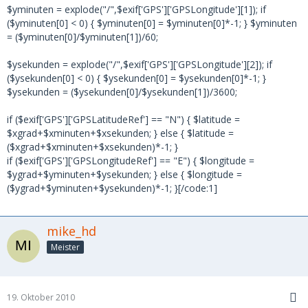
$yminuten = explode("/",$exif['GPS']['GPSLongitude'][1]); if
($yminuten[0] < 0) { $yminuten[0] = $yminuten[0]*-1; } $yminuten
= ($yminuten[0]/$yminuten[1])/60;
$ysekunden = explode("/",$exif['GPS']['GPSLongitude'][2]); if
($ysekunden[0] < 0) { $ysekunden[0] = $ysekunden[0]*-1; }
$ysekunden = ($ysekunden[0]/$ysekunden[1])/3600;
if ($exif['GPS']['GPSLatitudeRef'] == "N") { $latitude =
$xgrad+$xminuten+$xsekunden; } else { $latitude =
($xgrad+$xminuten+$xsekunden)*-1; }
if ($exif['GPS']['GPSLongitudeRef'] == "E") { $longitude =
$ygrad+$yminuten+$ysekunden; } else { $longitude =
($ygrad+$yminuten+$ysekunden)*-1; }[/code:1]
mike_hd
Meister
19. Oktober 2010