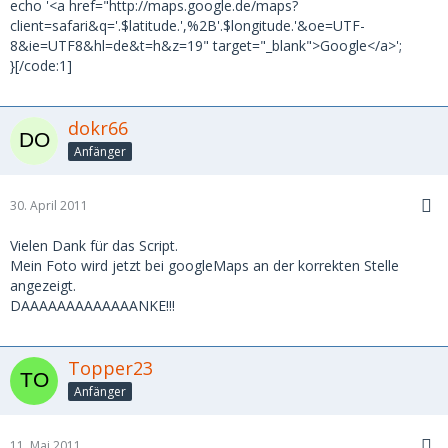
echo '<a href="http://maps.google.de/maps?
client=safari&q='.$latitude.',%2B'.$longitude.'&oe=UTF-
8&ie=UTF8&hl=de&t=h&z=19" target="_blank">Google</a>';
}[/code:1]
dokr66
Anfänger
30. April 2011
Vielen Dank für das Script.
Mein Foto wird jetzt bei googleMaps an der korrekten Stelle
angezeigt.
DAAAAAAAAAAAAANKE!!!
Topper23
Anfänger
11. Mai 2011