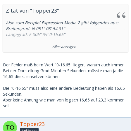
Zitat von "Topper23"
Also zum Beispiel Expression Media 2 gibt folgendes aus:
Breitengrad: N 051° 08' 54.31''
Längegrad: E 006° 39' 0-16.65''
Dein Link zum Umrechnen kommt mit dem Breitengrad
Alles anzeigen
auch nicht klar (zumidnest nicht so)... ich dreh bald druch
Das Apple onboard Tool "Vorschau" wirft folgende Daten
Der Fehler muß beim Wert "0-16.65'' liegen, warum auch immer.
aus:
Bei der Darstellung Grad Minuten Sekunden, müsste man ja die
51° 8' 54.31''
16,65 direkt einsetzen können.
6° 39' 23,3''
Die "0-16.65'' muss also eine andere Bedeutung haben als 16,65
Sekunden.
Aber keine Ahnung wie man von logisch 16,65 auf 23,3 kommen
soll.
Topper23
Anfänger