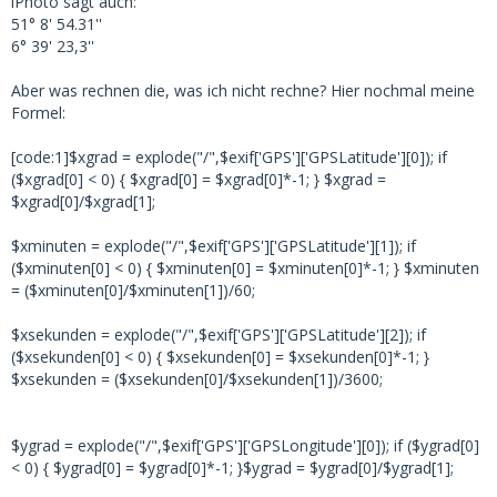
iPhoto sagt auch:
51° 8' 54.31''
6° 39' 23,3''
Aber was rechnen die, was ich nicht rechne? Hier nochmal meine
Formel:
[code:1]$xgrad = explode("/",$exif['GPS']['GPSLatitude'][0]); if
($xgrad[0] < 0) { $xgrad[0] = $xgrad[0]*-1; } $xgrad =
$xgrad[0]/$xgrad[1];
$xminuten = explode("/",$exif['GPS']['GPSLatitude'][1]); if
($xminuten[0] < 0) { $xminuten[0] = $xminuten[0]*-1; } $xminuten
= ($xminuten[0]/$xminuten[1])/60;
$xsekunden = explode("/",$exif['GPS']['GPSLatitude'][2]); if
($xsekunden[0] < 0) { $xsekunden[0] = $xsekunden[0]*-1; }
$xsekunden = ($xsekunden[0]/$xsekunden[1])/3600;
$ygrad = explode("/",$exif['GPS']['GPSLongitude'][0]); if ($ygrad[0]
< 0) { $ygrad[0] = $ygrad[0]*-1; }$ygrad = $ygrad[0]/$ygrad[1];