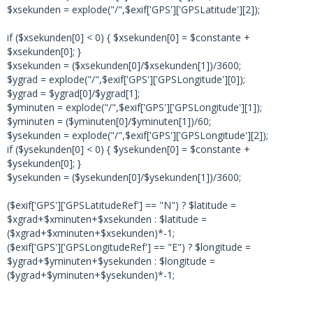
$xsekunden = explode("/",$exif['GPS']['GPSLatitude'][2]);
if ($xsekunden[0] < 0) { $xsekunden[0] = $constante +
$xsekunden[0]; }
$xsekunden = ($xsekunden[0]/$xsekunden[1])/3600;
$ygrad = explode("/",$exif['GPS']['GPSLongitude'][0]);
$ygrad = $ygrad[0]/$ygrad[1];
$yminuten = explode("/",$exif['GPS']['GPSLongitude'][1]);
$yminuten = ($yminuten[0]/$yminuten[1])/60;
$ysekunden = explode("/",$exif['GPS']['GPSLongitude'][2]);
if ($ysekunden[0] < 0) { $ysekunden[0] = $constante +
$ysekunden[0]; }
$ysekunden = ($ysekunden[0]/$ysekunden[1])/3600;
($exif['GPS']['GPSLatitudeRef'] == "N") ? $latitude =
$xgrad+$xminuten+$xsekunden : $latitude =
($xgrad+$xminuten+$xsekunden)*-1;
($exif['GPS']['GPSLongitudeRef'] == "E") ? $longitude =
$ygrad+$yminuten+$ysekunden : $longitude =
($ygrad+$yminuten+$ysekunden)*-1;