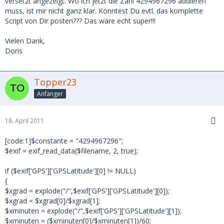
versetzt angezeigt. Wo ich jetzt die Zahl 4294967296 addieren
muss, ist mir nicht ganz klar. Könntest Du evtl. das komplette
Script von Dir posten??? Das wäre echt super!!!
Vielen Dank,
Doris
Topper23
Anfänger
18. April 2011
[code:1]$constante = "4294967296";
$exif = exif_read_data($filename, 2, true);
if ($exif['GPS']['GPSLatitude'][0] != NULL)
{
$xgrad = explode("/",$exif['GPS']['GPSLatitude'][0]);
$xgrad = $xgrad[0]/$xgrad[1];
$xminuten = explode("/",$exif['GPS']['GPSLatitude'][1]);
$xminuten = ($xminuten[0]/$xminuten[1])/60;