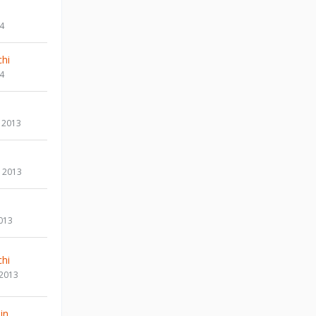
14
hi
14
 2013
 2013
013
hi
 2013
in