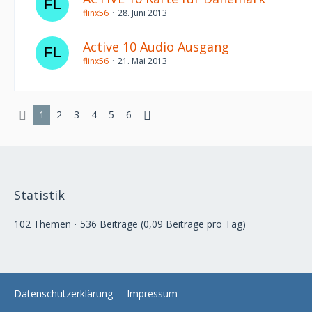
flinx56
28. Juni 2013
Active 10 Audio Ausgang
flinx56
21. Mai 2013
1
2
3
4
5
6
Statistik
102 Themen
536 Beiträge (0,09 Beiträge pro Tag)
Datenschutzerklärung
Impressum