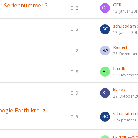
er Seriennummer ?
GFR
2
12. Januar 20
schuasdamic
3
12. Januar 20
RainerE
2
28. Dezember
flux_lb
8
12. November
klasax
9
29. Oktober 2
ogle Earth kreuz
schuasdamic
9
3. September
Garmin-Adm