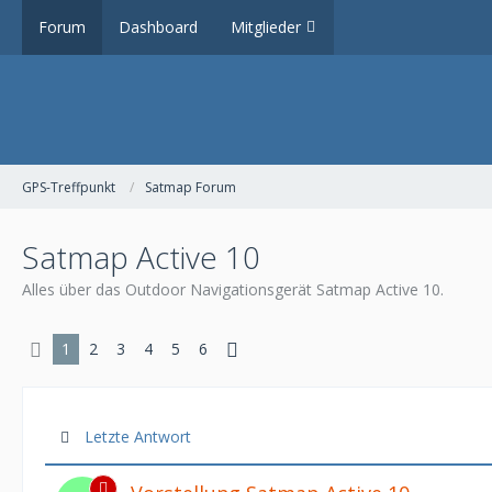
Forum
Dashboard
Mitglieder
GPS-Treffpunkt
Satmap Forum
Satmap Active 10
Alles über das Outdoor Navigationsgerät Satmap Active 10.
1
2
3
4
5
6
Letzte Antwort