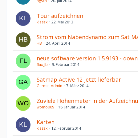
hgsch
20. Juli 2014
Tour aufzeichnen
klasax
22. Mai 2013
Strom vom Nabendynamo zum Sat Ma
HB
24. April 2014
neue software version 1.5.9193 - down
flux_lb
9. Februar 2014
Satmap Active 12 jetzt lieferbar
Garmin-Admin
7. März 2014
Zuviele Höhenmeter in der Aufzeichn
womo069
18. Januar 2014
Karten
klasax
12. Februar 2014