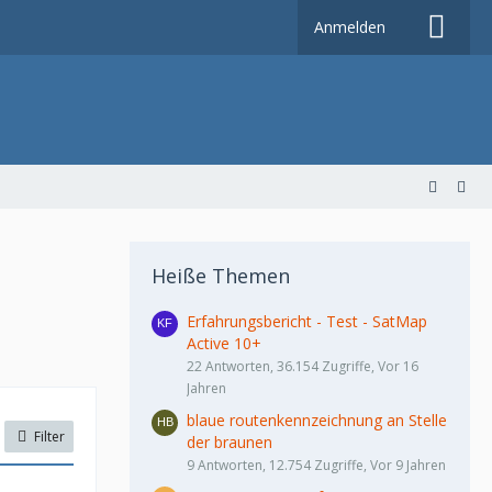
Anmelden
Heiße Themen
Erfahrungsbericht - Test - SatMap
Active 10+
22 Antworten, 36.154 Zugriffe, Vor 16
Jahren
blaue routenkennzeichnung an Stelle
Filter
der braunen
9 Antworten, 12.754 Zugriffe, Vor 9 Jahren