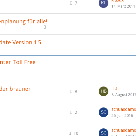
7
14. März 2011
nplanung für alle!
ate Version 1.5
nter Toll Free
 der braunen
HB
9
8. August 201
schuasdamic
2
26. Juni 2016
schuasdamic
10