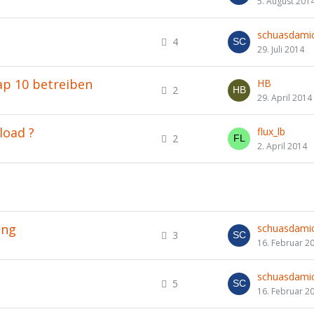
5. August 201
schuasdamic
4
29. Juli 2014
p 10 betreiben
HB
2
29. April 2014
load ?
flux_lb
2
2. April 2014
ung
schuasdamic
3
16. Februar 2
schuasdamic
5
16. Februar 2