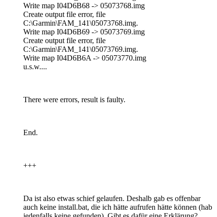
Write map I04D6B68 -> 05073768.img
Create output file error, file
C:\Garmin\FAM_141\05073768.img.
Write map I04D6B69 -> 05073769.img
Create output file error, file
C:\Garmin\FAM_141\05073769.img.
Write map I04D6B6A -> 05073770.img
u.s.w....
There were errors, result is faulty.
End.
+++
Da ist also etwas schief gelaufen. Deshalb gab es offenbar
auch keine install.bat, die ich hätte aufrufen hätte können (hab
jedenfalls keine gefunden). Gibt es dafür eine Erklärung?