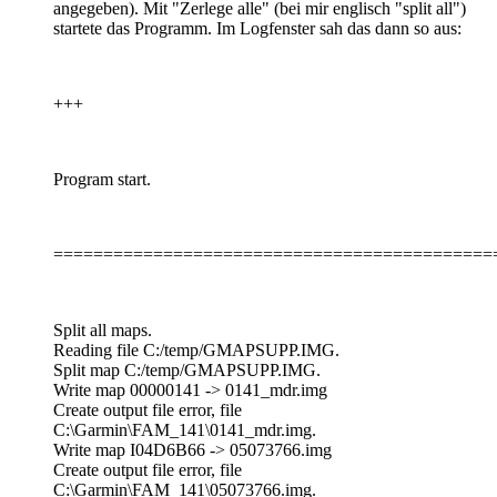
angegeben). Mit "Zerlege alle" (bei mir englisch "split all")
startete das Programm. Im Logfenster sah das dann so aus:
+++
Program start.
============================================
Split all maps.
Reading file C:/temp/GMAPSUPP.IMG.
Split map C:/temp/GMAPSUPP.IMG.
Write map 00000141 -> 0141_mdr.img
Create output file error, file
C:\Garmin\FAM_141\0141_mdr.img.
Write map I04D6B66 -> 05073766.img
Create output file error, file
C:\Garmin\FAM_141\05073766.img.