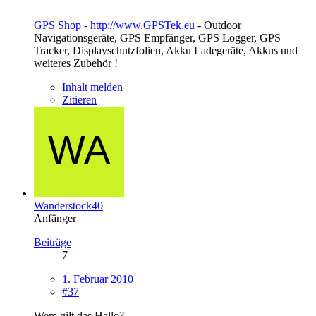
GPS Shop
-
http://www.GPSTek.eu
- Outdoor
Navigationsgeräte, GPS Empfänger, GPS Logger, GPS
Tracker, Displayschutzfolien, Akku Ladegeräte, Akkus und
weiteres Zubehör !
Inhalt melden
Zitieren
Wanderstock40
Anfänger
Beiträge
7
1. Februar 2010
#37
Wem gilt das Hallo?