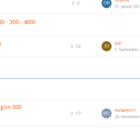
3
31. Januar 20
0 - 300 - 400t
n
Joe
13
5. September
egon 300
mclaren11
17
26. November