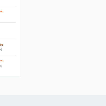
hi
in
16
hi
16