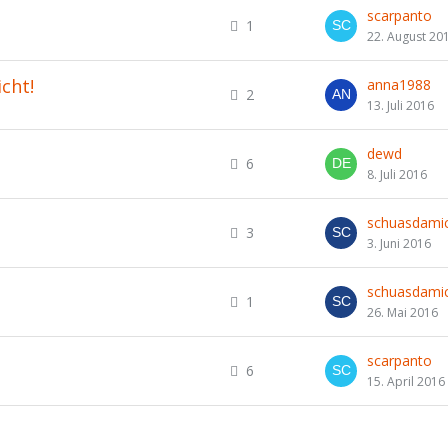
scarpanto
1
22. August 20
cht!
anna1988
2
13. Juli 2016
dewd
6
8. Juli 2016
schuasdamic
3
3. Juni 2016
schuasdamic
1
26. Mai 2016
scarpanto
6
15. April 2016