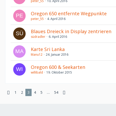
peter_55
10. April 2016
Oregon 650 entfernte Wegpunkte
peter_55
4. April 2016
Blaues Dreieck in Display zentrieren
südradler
6. April 2016
Karte Sri Lanka
Manu12
24. Januar 2016
Oregon 600 & Seekarten
willibald
19. Oktober 2015
1
2
3
4
5
…
54