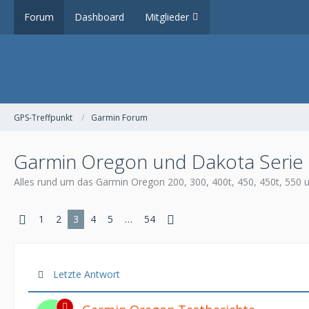
Forum
Dashboard
Mitglieder
GPS-Treffpunkt
Garmin Forum
Garmin Oregon und Dakota Serie
Alles rund um das Garmin Oregon 200, 300, 400t, 450, 450t, 550 u
1
2
3
4
5
…
54
Letzte Antwort