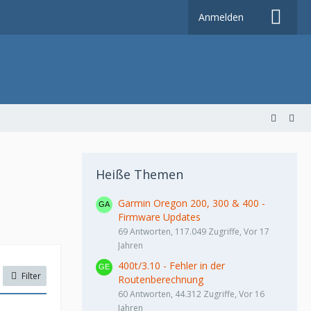
Anmelden
Heiße Themen
Garmin Oregon 200, 300 & 400 -
Firmware Updates
69 Antworten, 117.049 Zugriffe, Vor 17
Jahren
400t/3.10 - Fehler in der
Filter
Routenberechnung
60 Antworten, 44.312 Zugriffe, Vor 16
Jahren