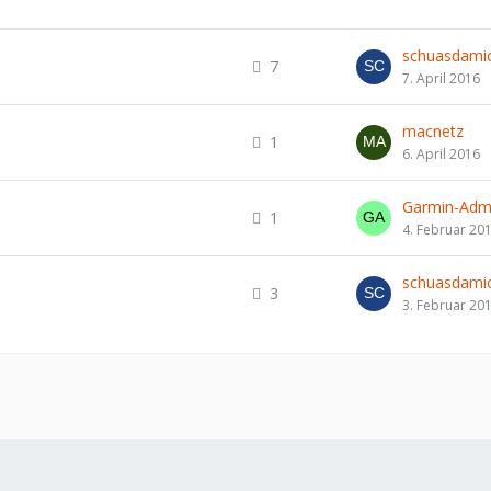
schuasdamic
7
7. April 2016
macnetz
1
6. April 2016
Garmin-Adm
1
4. Februar 20
schuasdamic
3
3. Februar 20