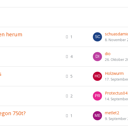
ken herum
schuasdamic
1
8. November 
dio
4
26. Oktober 2
s
Holzwurm
5
17. Septembe
Protectus04
2
14. Septembe
regon 750t?
metlet2
1
9. September